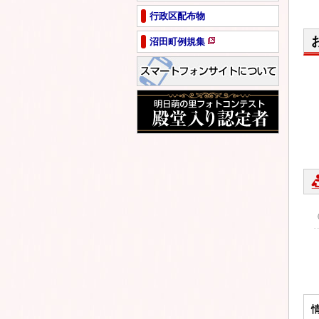
ペ
行政区配布物
ー
ジ
沼田町例規集
で
新
開
規
き
ペ
ま
ー
す
ジ
で
開
き
ま
す