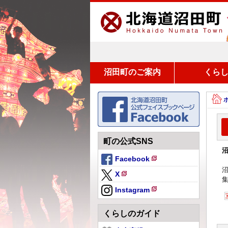
沼田町のご案内
くら
町の公式SNS
Facebook
新
X
規
新
ペ
Instagram
規
新
ー
ペ
規
ジ
くらしのガイド
ー
ペ
で
ジ