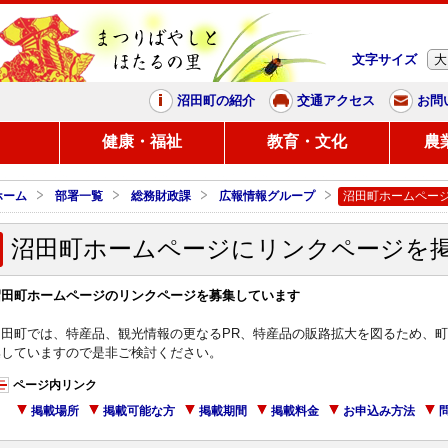
文字サイズ
大
まつりばやしと、ほたるの里
沼田町の紹介
交通アクセス
お問
し
健康・福祉
教育・文化
農
ホーム
部署一覧
総務財政課
広報情報グループ
沼田町ホームペー
沼田町ホームページにリンクページを
沼田町ホームページのリンクページを募集しています
沼田町では、特産品、観光情報の更なるPR、特産品の販路拡大を図るため、
集していますので是非ご検討ください。
ページ内リンク
掲載場所
掲載可能な方
掲載期間
掲載料金
お申込み方法