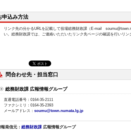
お申込み方法
リンク先の分かるURLを記載して役場総務財政課（E-mail soumu@town.n
い。総務財政課では、ご連絡いただいたリンク先ページの確認を行いリン
問合わせ先・担当窓口
総務財政課 広報情報グループ
直通電話番号：0164-35-2111
ファクシミリ：0164-35-2393
メールアドレス：
soumu@town.numata.lg.jp
情報発信元：
総務財政課
広報情報グループ