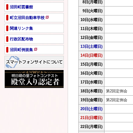
8日
(月曜日)
沼田町図書館
9日
(火曜日)
町立沼田自動車学校
10日
(水曜日)
新
規
関連リンク集
11日
(木曜日)
ペ
12日
(金曜日)
行政区配布物
ー
ジ
13日
(土曜日)
沼田町例規集
で
新
14日
(日曜日)
開
規
き
15日
(月曜日)
ペ
ま
ー
す
16日
(火曜日)
ジ
17日
(水曜日)
で
開
18日
(木曜日)
第2回定例会
き
ま
19日
(金曜日)
第2回定例会
す
20日
(土曜日)
21日
(日曜日)
22日
(月曜日)