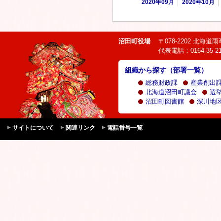
2020年09月
2020年10月
沼田町役場
〒078-2202 北海
代表電話：0164-35-21
組織から探す（部署一覧）
総務財政課
産業創出
北海道沼田町議会
選
沼田町図書館
深川地区
サイトについて
関連リンク
電話番号一覧