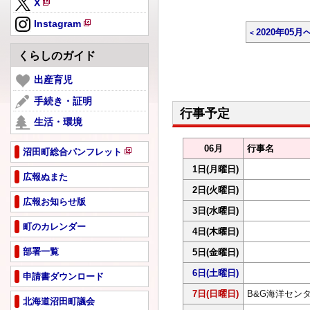
X
規
新
ペ
Instagram
規
2020年05月
新
ー
ペ
規
ジ
くらしのガイド
ー
ペ
で
ジ
ー
出産育児
開
で
ジ
き
手続き・証明
開
で
ま
行事予定
き
生活・環境
開
す
ま
き
す
06月
行事名
ま
沼田町総合パンフレット
新
す
1日
(月曜日)
規
広報ぬまた
ペ
2日
(火曜日)
広報お知らせ版
ー
3日
(水曜日)
ジ
町のカレンダー
で
4日
(木曜日)
開
部署一覧
5日
(金曜日)
き
ま
6日
(土曜日)
申請書ダウンロード
す
7日
(日曜日)
B&G海洋セン
北海道沼田町議会