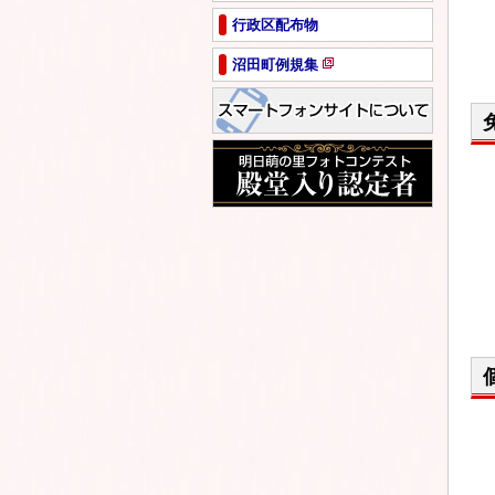
ペ
行政区配布物
ー
ジ
沼田町例規集
で
新
開
規
き
ペ
ま
ー
す
ジ
で
開
き
ま
す