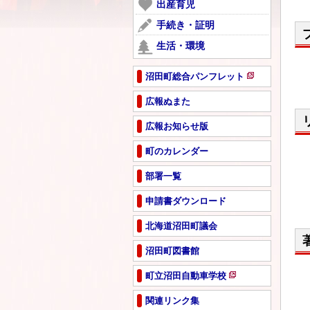
ー
出産育児
開
で
ジ
き
手続き・証明
開
で
ま
き
生活・環境
開
す
ま
き
す
ま
沼田町総合パンフレット
新
す
規
広報ぬまた
ペ
広報お知らせ版
ー
ジ
町のカレンダー
で
開
部署一覧
き
ま
申請書ダウンロード
す
北海道沼田町議会
沼田町図書館
町立沼田自動車学校
新
規
関連リンク集