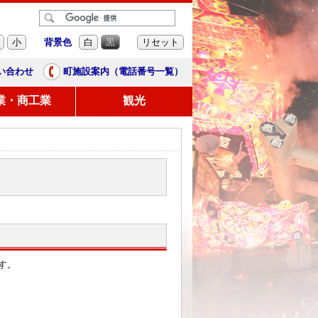
背景色
小
白
黒
リセット
い合わせ
町施設案内（電話番号一覧）
業・商工業
観光
す。