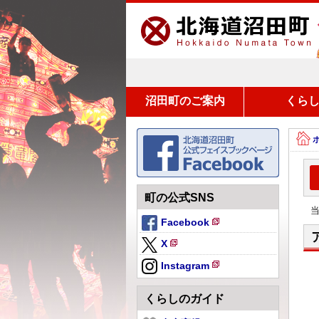
沼田町のご案内
くら
町の公式SNS
Facebook
新
X
規
新
ペ
Instagram
規
新
ー
ペ
規
ジ
くらしのガイド
ー
ペ
で
ジ