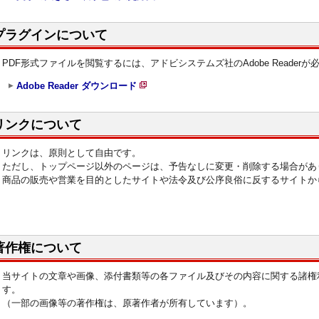
プラグインについて
PDF形式ファイルを閲覧するには、アドビシステムズ社のAdobe Readerが
Adobe Reader ダウンロード
新
規
リンクについて
ペ
ー
リンクは、原則として自由です。
ジ
ただし、トップページ以外のページは、予告なしに変更・削除する場合があ
商品の販売や営業を目的としたサイトや法令及び公序良俗に反するサイトか
で
開
き
ま
著作権について
す
当サイトの文章や画像、添付書類等の各ファイル及びその内容に関する諸権
す。
（一部の画像等の著作権は、原著作者が所有しています）。