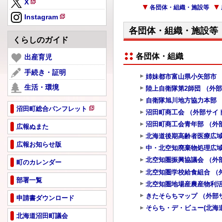
X
規
各団体・組織・施設等
新
ペ
Instagram
規
新
ー
各団体・組織・施設等
ペ
規
ジ
くらしのガイド
ー
ペ
で
ジ
各団体・組織
ー
出産育児
開
で
ジ
き
手続き・証明
開
姉妹都市富山県小矢部市 
で
ま
き
生活・環境
開
陸上自衛隊第2師団 （外
す
ま
き
自衛隊旭川地方協力本部 
す
ま
沼田町総合パンフレット
沼田町商工会 （外部サイ
新
す
沼田町商工会青年部 （外
規
広報ぬまた
ペ
北海道後期高齢者医療広域
広報お知らせ版
ー
中・北空知廃棄物処理広域
ジ
北空知圏振興協議会 （外
町のカレンダー
で
北空知圏学校給食組合 （
開
部署一覧
き
北空知圏地場産農産物利活
ま
きたそらちマップ （外部
申請書ダウンロード
す
そらち・デ・ビュー(北海
北海道沼田町議会