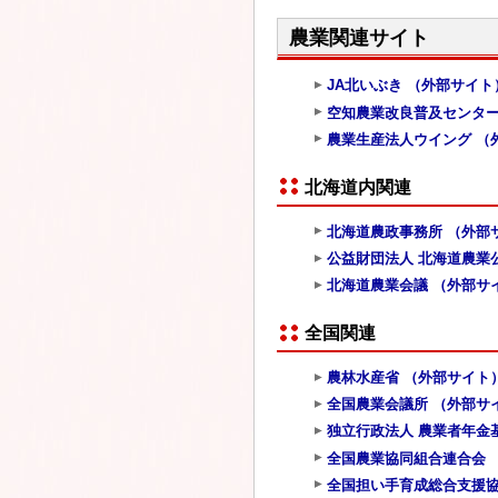
ジ
農業関連サイト
で
開
JA北いぶき （外部サイト
き
空知農業改良普及センター
ま
農業生産法人ウイング （
す
北海道内関連
北海道農政事務所 （外部
公益財団法人 北海道農業
北海道農業会議 （外部サ
全国関連
農林水産省 （外部サイト
全国農業会議所 （外部サ
独立行政法人 農業者年金
全国農業協同組合連合会 
全国担い手育成総合支援協