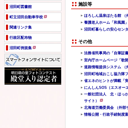
施設等
沼田町図書館
ほろしん温泉ほたる館 （
町立沼田自動車学校
新
養護老人ホーム「和風園」
規
関連リンク集
沼田町暮らしの安心セン
ペ
行政区配布物
ー
その他
ジ
沼田町例規集
で
新
法務省民事局の「自筆証書
開
規
き
宮内庁ホームページ「歌開
ペ
ま
道路情報提供システム （
ー
す
沼田町地域おこし協力隊フ
ジ
で
省エネのヒントが満載「実
開
にんしんSOS（エスオー
き
一般社団法人 北・ほっか
ま
サイト）
す
新
北海道労働委員会 （外部
規
情報公開・行政手続制度案
ペ
ー