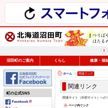
まつりばやしと、ほたるの里
沼田町のご案内
くらし
健康・福
ホーム
関連リンク
関連リンク
町の公式SNS
関連サイト（外部サイト）への
Facebook
新
ページ内リンク