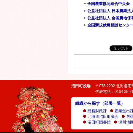
全国農業協同組合中央会 
公益社団法人 日本農業法
公益社団法人 全国農地保
全国新規就農相談センター
沼田町役場
〒078-2202 北海
代表電話：0164-35-21
組織から探す（部署一覧）
総務財政課
産業創出
北海道沼田町議会
選
沼田町図書館
深川地区