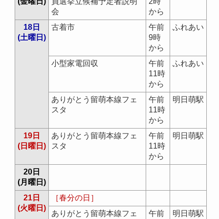
(金曜日)
員選挙立候補予定者説明
2時
会
から
18日
古着市
午前
ふれあい
(土曜日)
9時
から
小型家電回収
午前
ふれあい
11時
から
ありがとう留萌本線フェ
午前
明日萌駅
スタ
11時
から
19日
ありがとう留萌本線フェ
午前
明日萌駅
(日曜日)
スタ
11時
から
20日
(月曜日)
21日
［春分の日］
(火曜日)
ありがとう留萌本線フェ
午前
明日萌駅