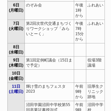
6日
のぞみ会
午後
ふれあい
(月曜日)
1時
から
7日
第2回次世代交通まちづく
午後
ふれあい
(火曜日)
りワークショップ「みら
7時
いとーく」
15分
から
8日
(水曜日)
9日
第1回定例町議会（15日ま
役場3階
(木曜日)
で予定）
議場
10日
(金曜日)
11日
輝け雪のまちフェスタ
午前
旧厚生ク
2023
(土曜日)
9時
リニック
から
跡地
沼田学園沼田中学校第55
午前
沼田中学
回卒業証書授与式
9時
校