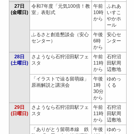
27日
令和7年度「元気100倍！教
午前
ふれあ
(金曜日)
室」表彰式
10時
いすこ
から
やかホ
ール
ふるさと創造懇談会（安心
午後
安心セ
センター）
6時
ンター
から
28日
さようなら石狩沼田駅フェ
午前
石狩沼
(土曜日)
スタ
11時
田駅周
から
辺敷地
「イラストで辿る留萌線」
午後
ゆめっ
原画解説と講演会
1時
くる
30分
から
29日
さようなら石狩沼田駅フェ
午前
石狩沼
(日曜日)
スタ
11時
田駅周
から
辺敷地
「ありがとう留萌本線 鉄
午後
ゆめっ