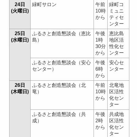
24日
緑町サロン
午前
緑町コ
(火曜日)
10時
ミュニ
から
ティセ
ンター
25日
ふるさと創造懇談会（恵比
午後
恵比島
(水曜日)
島）
1時
地区活
30分
性化セ
から
ンター
ふるさと創造懇談会（安心
午後
安心セ
センター）
6時
ンター
から
26日
ふるさと創造懇談会（北
午前
北竜地
(木曜日)
竜）
10時
区活性
から
化セン
ター
ふるさと創造懇談会（共
午後
共成地
成）
2時
区活性
から
化セン
ター