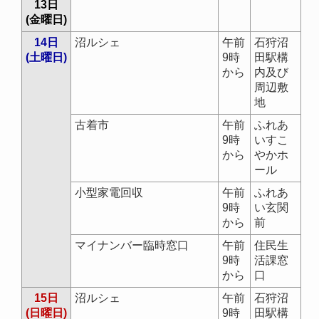
13日
(金曜日)
14日
沼ルシェ
午前
石狩沼
(土曜日)
9時
田駅構
から
内及び
周辺敷
地
古着市
午前
ふれあ
9時
いすこ
から
やかホ
ール
小型家電回収
午前
ふれあ
9時
い玄関
から
前
マイナンバー臨時窓口
午前
住民生
9時
活課窓
から
口
15日
沼ルシェ
午前
石狩沼
(日曜日)
9時
田駅構