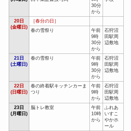
30分
から
20日
［春分の日］
(金曜日)
春の雪祭り
午前
石狩沼
9時
田駅周
30分
辺敷地
から
21日
春の雪祭り
午前
石狩沼
(土曜日)
9時
田駅周
30分
辺敷地
から
22日
春の終着駅キッチンカーま
午前
石狩沼
(日曜日)
つり
9時
田駅周
から
辺敷地
23日
脳トレ教室
午前
ふれあ
(月曜日)
10時
いすこ
から
やかホ
ール