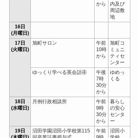
から
内及び
周辺敷
地
16日
(月曜日)
17日
旭町サロン
午前
旭町コ
(火曜日)
10時
ミュニ
から
ティセ
ンター
ゆっくり学べる英会話④
午後
ゆめっ
7時
くる
30分
から
18日
月例行政相談所
午前
暮らし
(水曜日)
9時
の安心
30分
センタ
から
ー
19日
沼田学園沼田小学校第115
午前
沼田小
(木曜日)
回卒業証書授与式
9時
学校