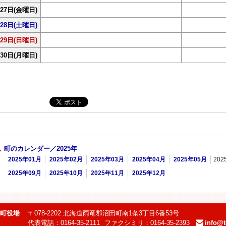
27日
(金曜日)
28日
(土曜日)
29日
(日曜日)
30日
(月曜日)
町のカレンダー／2025年
2025年01月
2025年02月
2025年03月
2025年04月
2025年05月
202
2025年09月
2025年10月
2025年11月
2025年12月
町役場
〒078-2202 北海道雨竜郡沼田町南1条3丁目6番53号
代表電話：0164-35-2111
ファクシミリ：0164-35-2393
info@t
e-