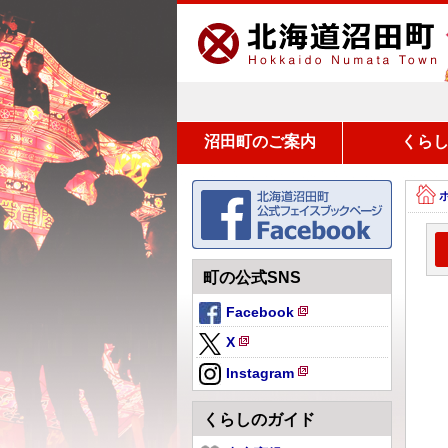
沼田町のご案内
くら
町の公式SNS
Facebook
新
X
規
新
ペ
Instagram
規
新
ー
ペ
規
ジ
くらしのガイド
ー
ペ
で
ジ