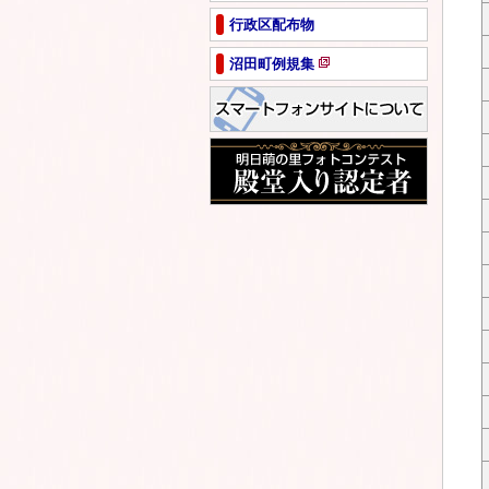
ペ
行政区配布物
ー
ジ
沼田町例規集
で
新
開
規
き
ペ
ま
ー
す
ジ
で
開
き
ま
す