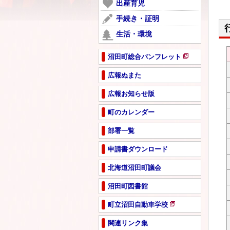
ー
出産育児
開
で
ジ
き
手続き・証明
開
で
ま
き
生活・環境
開
す
ま
き
す
ま
沼田町総合パンフレット
新
す
規
広報ぬまた
ペ
広報お知らせ版
ー
ジ
町のカレンダー
で
開
部署一覧
き
ま
申請書ダウンロード
す
北海道沼田町議会
沼田町図書館
町立沼田自動車学校
新
規
関連リンク集