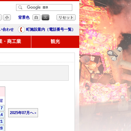
背景色
小
白
黒
リセット
い合わせ
町施設案内（電話番号一覧）
業・商工業
観光
曜
7
2025年07月へ
14
21
28