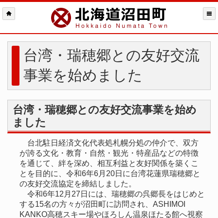
台湾・瑞穂郷との友好交流
事業を始めました
台湾・瑞穂郷との友好交流事業を始め
ました
台北駐日経済文化代表処札幌分処の仲介で、双方
が誇る文化・教育・自然・観光・特産品などの特徴
を通じて、絆を深め、相互利益と友好関係を築くこ
とを目的に、令和6年6月20日に台湾花蓮県瑞穂郷と
の友好交流協定を締結しました。
令和6年12月27日には、瑞穂郷の呉郷長をはじめと
する15名の方々が沼田町に訪問され、ASHIMOI
KANKO高穂スキー場やほろしん温泉ほたる館へ視察