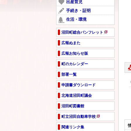
ー
出産育児
開
で
ジ
き
手続き・証明
開
で
ま
き
生活・環境
開
す
ま
き
す
ま
沼田町総合パンフレット
新
す
規
広報ぬまた
ペ
広報お知らせ版
ー
ジ
町のカレンダー
で
開
部署一覧
き
ま
申請書ダウンロード
す
北海道沼田町議会
沼田町図書館
町立沼田自動車学校
新
規
関連リンク集