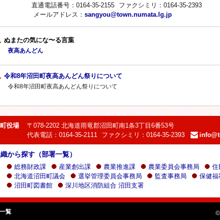
直通電話番号：0164-35-2155
ファクシミリ：0164-35-2393
メールアドレス：
sangyou@town.numata.lg.jp
ぬまたの気にな〜る言葉
夜高あんどん
令和8年沼田町夜高あんどん祭りについて
令和8年沼田町夜高あんどん祭りについて
町役場
〒078-2202 北海道雨竜郡沼田町南1条3丁目6番53号
代表電話：0164-35-2111
ファクシミリ：0164-35-2393
info@t
e-
mail：
組織から探す（部署一覧）
総務財政課
産業創出課
農業推進課
農業委員会事務局
住
北海道沼田町議会
選挙管理委員会事務局
監査事務局
保健福
沼田町図書館
深川地区消防組合 沼田支署
一覧
©