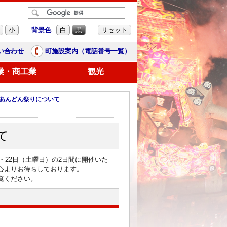
背景色
小
白
黒
リセット
い合わせ
町施設案内（電話番号一覧）
業・商工業
観光
高あんどん祭りについて
て
・22日（土曜日）の2日間に開催いた
心よりお待ちしております。
覧ください。