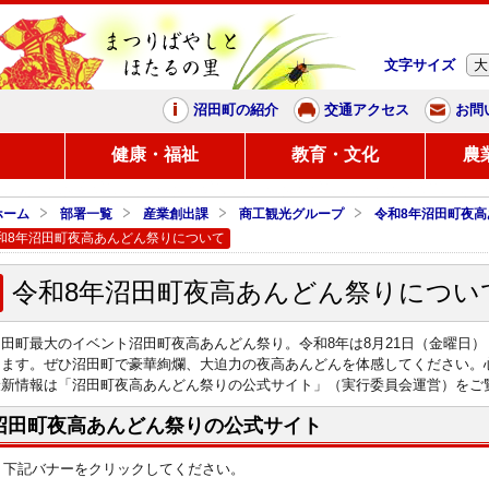
文字サイズ
大
まつりばやしと、ほたるの里
沼田町の紹介
交通アクセス
お問
し
健康・福祉
教育・文化
農
ホーム
部署一覧
産業創出課
商工観光グループ
令和8年沼田町夜
和8年沼田町夜高あんどん祭りについて
令和8年沼田町夜高あんどん祭りについ
沼田町最大のイベント沼田町夜高あんどん祭り。令和8年は8月21日（金曜日）
します。ぜひ沼田町で豪華絢爛、大迫力の夜高あんどんを体感してください。
最新情報は「沼田町夜高あんどん祭りの公式サイト」（実行委員会運営）をご
沼田町夜高あんどん祭りの公式サイト
下記バナーをクリックしてください。