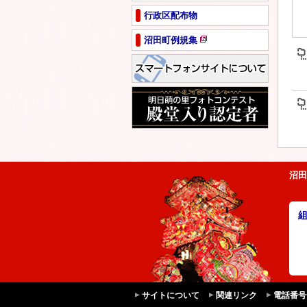
ペ
行政区配布物
ー
ジ
沼田町例規集
で
新
開
規
き
ペ
ま
ー
す
ジ
で
開
き
ま
す
沼田
サイトについて
関連リンク
電話番号