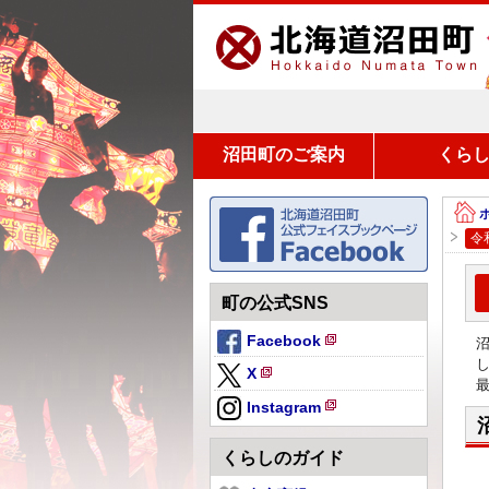
沼田町のご案内
くら
令
町の公式SNS
Facebook
新
X
規
新
ペ
Instagram
規
新
ー
ペ
規
ジ
くらしのガイド
ー
ペ
で
ジ