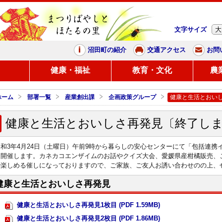
文字サイズ
大
まつりばやしと、ほたるの里
沼田町の紹介
交通アクセス
お問
し
健康・福祉
教育・文化
農
ホーム
部署一覧
産業創出課
企画政策グループ
健康と生活とおい
健康と生活とおいしさ再発見〔終了し
令和3年4月24日（土曜日）午前9時から暮らしの安心センターにて「包括連
を開催します。カネカコエンザイムのお話やクイズ大会、愛媛県産柑橘販売、
で楽しめる催しになっておりますので、ご家族、ご友人お誘い合わせのの上、
健康と生活とおいしさ再発見
健康と生活とおいしさ再発見1枚目 (PDF 1.59MB)
健康と生活とおいしさ再発見2枚目 (PDF 1.86MB)