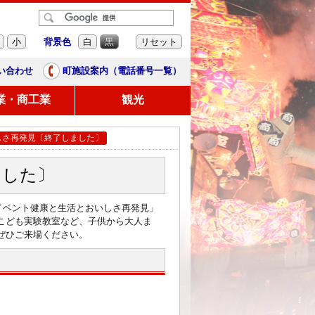
背景色
小
白
黒
リセット
い合わせ
町施設案内（電話番号一覧）
業・商工業
観光
しさ再発見〔終了しました〕
ました〕
携イベント健康と生活とおいしさ再発見」
こども実験教室など、子供から大人ま
ぜひご来場ください。