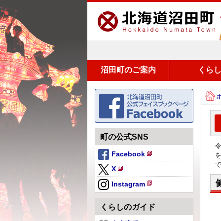
沼田町のご案内
くら
町の公式SNS
Facebook
新
X
規
新
ペ
Instagram
規
新
ー
ペ
規
ジ
くらしのガイド
ー
ペ
で
ジ