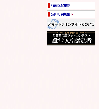
ペ
行政区配布物
ー
ジ
沼田町例規集
で
新
開
規
き
ペ
ま
ー
す
ジ
で
開
き
ま
す