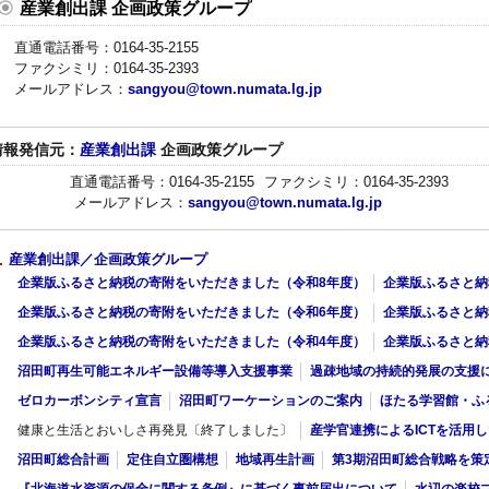
産業創出課 企画政策グループ
直通電話番号：0164-35-2155
ファクシミリ：0164-35-2393
メールアドレス：
sangyou@town.numata.lg.jp
情報発信元：
産業創出課
企画政策グループ
直通電話番号：0164-35-2155
ファクシミリ：0164-35-2393
メールアドレス：
sangyou@town.numata.lg.jp
産業創出課／企画政策グループ
企業版ふるさと納税の寄附をいただきました（令和8年度）
企業版ふるさと納
企業版ふるさと納税の寄附をいただきました（令和6年度）
企業版ふるさと納
企業版ふるさと納税の寄附をいただきました（令和4年度）
企業版ふるさと納
沼田町再生可能エネルギー設備等導入支援事業
過疎地域の持続的発展の支援
ゼロカーボンシティ宣言
沼田町ワーケーションのご案内
ほたる学習館・ふ
健康と生活とおいしさ再発見〔終了しました〕
産学官連携によるICTを活用
沼田町総合計画
定住自立圏構想
地域再生計画
第3期沼田町総合戦略を策