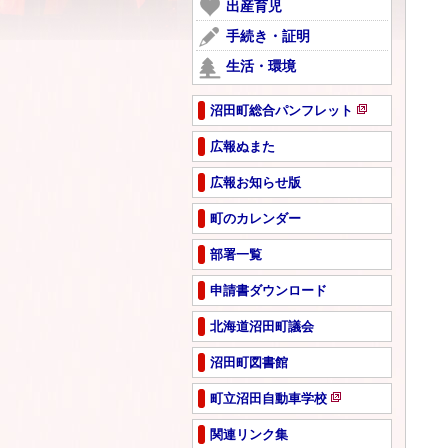
ー
出産育児
開
で
ジ
き
手続き・証明
開
で
ま
き
生活・環境
開
す
ま
き
す
ま
沼田町総合パンフレット
新
す
規
広報ぬまた
ペ
広報お知らせ版
ー
ジ
町のカレンダー
で
開
部署一覧
き
ま
申請書ダウンロード
す
北海道沼田町議会
沼田町図書館
町立沼田自動車学校
新
規
関連リンク集