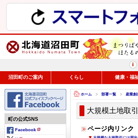
まつりばやしと、ほたるの里
沼田町のご案内
くらし
健康・福
ホーム
部署一覧
産業創
大規模土地取
町の公式SNS
ページ内リンク
Facebook
新
大規模な土地取引には届出