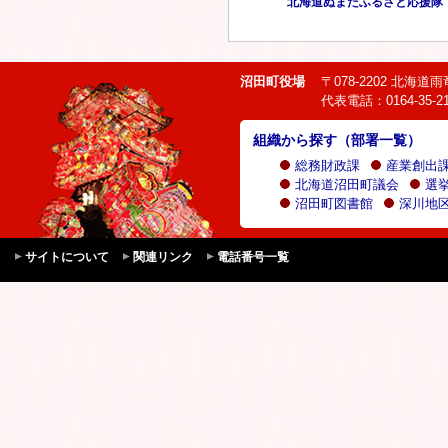
北海道ぬまたふるさと応援隊
沼田町役場
〒078-2202 北海
代表電話：0164-35-21
組織から探す（部署一覧）
総務財政課
産業創出
北海道沼田町議会
選
沼田町図書館
深川地区
サイトについて
関連リンク
電話番号一覧