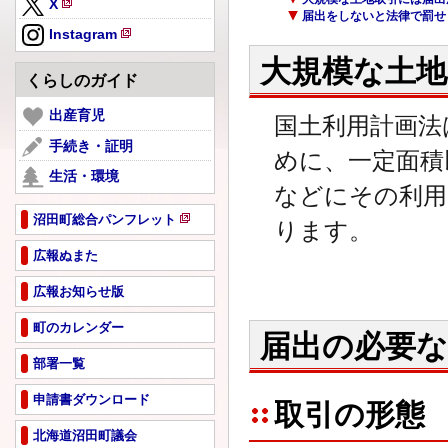
X
規
届出をしないと法律で罰せ
新
ペ
Instagram
規
新
ー
大規模な土
ペ
規
ジ
くらしのガイド
ー
ペ
で
ジ
ー
出産育児
開
国土利用計画法
で
ジ
き
手続き・証明
開
めに、一定面積
で
ま
き
生活・環境
開
す
ま
などにその利用
き
す
ま
沼田町総合パンフレット
ります。
新
す
規
広報ぬまた
ペ
広報お知らせ版
ー
ジ
町のカレンダー
で
届出の必要な
開
部署一覧
き
ま
申請書ダウンロード
取引の形態
す
北海道沼田町議会