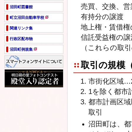
売買、交換、営
沼田町図書館
有持分の譲渡
町立沼田自動車学校
新
地上権・賃借権
規
関連リンク集
ペ
信託受益権の譲
行政区配布物
ー
ジ
（これらの取引
沼田町例規集
で
新
開
規
き
取引の規模
ペ
ま
ー
す
ジ
市街化区域…
で
開
1を除く都市
き
ま
都市計画区域
す
取引
沼田町は、都