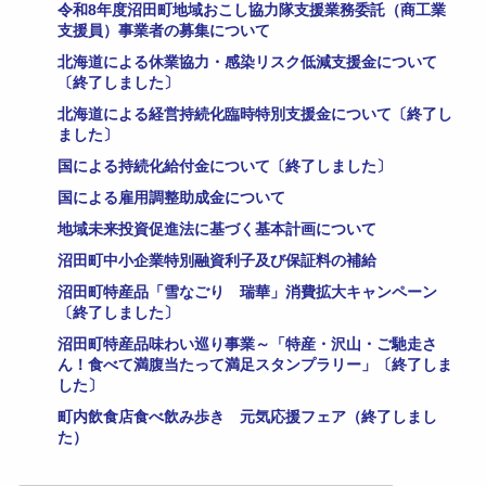
令和8年度沼田町地域おこし協力隊支援業務委託（商工業
支援員）事業者の募集について
北海道による休業協力・感染リスク低減支援金について
〔終了しました〕
北海道による経営持続化臨時特別支援金について〔終了し
ました〕
国による持続化給付金について〔終了しました〕
国による雇用調整助成金について
地域未来投資促進法に基づく基本計画について
沼田町中小企業特別融資利子及び保証料の補給
沼田町特産品「雪なごり 瑞華」消費拡大キャンペーン
〔終了しました〕
沼田町特産品味わい巡り事業～「特産・沢山・ご馳走さ
ん！食べて満腹当たって満足スタンプラリー」〔終了しま
した〕
町内飲食店食べ飲み歩き 元気応援フェア（終了しまし
た）