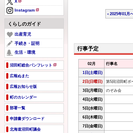
X
規
新
ペ
Instagram
規
2025年01月
新
ー
ペ
規
ジ
くらしのガイド
ー
ペ
で
ジ
ー
出産育児
開
で
ジ
き
手続き・証明
開
で
ま
行事予定
き
生活・環境
開
す
ま
き
す
02月
行事名
ま
沼田町総合パンフレット
新
す
1日
(土曜日)
規
広報ぬまた
ペ
2日
(日曜日)
第5回沼田町ボ
広報お知らせ版
ー
3日
(月曜日)
のぞみ会
ジ
町のカレンダー
で
4日
(火曜日)
開
部署一覧
5日
(水曜日)
き
ま
6日
(木曜日)
申請書ダウンロード
す
7日
(金曜日)
北海道沼田町議会