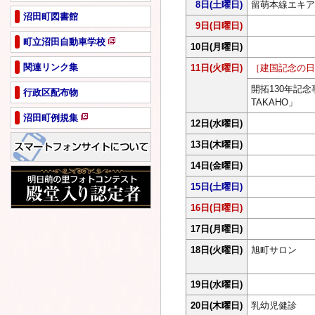
8日
(土曜日)
留萌本線エキア
沼田町図書館
9日
(日曜日)
町立沼田自動車学校
10日
(月曜日)
新
規
関連リンク集
11日
(火曜日)
［建国記念の日
ペ
開拓130年記念
行政区配布物
ー
TAKAHO」
ジ
沼田町例規集
で
12日
(水曜日)
新
開
規
13日
(木曜日)
き
ペ
ま
14日
(金曜日)
ー
す
ジ
15日
(土曜日)
で
16日
(日曜日)
開
き
17日
(月曜日)
ま
す
18日
(火曜日)
旭町サロン
19日
(水曜日)
20日
(木曜日)
乳幼児健診