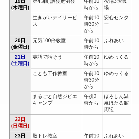
19日
第4回町議会定例会
午前10
役場3階議
(木曜日)
時から
場
生きがいデイサービ
午前10
安心センタ
ス
時30分
ー
から
20日
元気100倍教室
午前10
ふれあい
(金曜日)
時から
21日
英語で話そう
午前10
ゆめっくる
(土曜日)
時から
こども工作教室
午前10
ゆめっくる
時30分
から
まるごと自然ジビエ
午後3
ほろしん温
キャンプ
時から
泉ほたる館
周辺
22日
(日曜日)
23日
脳トレ教室
午前10
ふれあい