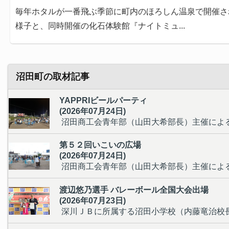
毎年ホタルが一番飛ぶ季節に町内のほろしん温泉で開催さ
様子と、同時開催の化石体験館『ナイトミュ...
沼田町の取材記事
YAPPRIビールパーティ
(
2026年07月24日
)
沼田商工会青年部（山田大希部長）主催によるY
第５２回いこいの広場
(
2026年07月24日
)
沼田商工会青年部（山田大希部長）主催による
渡辺悠乃選手 バレーボール全国大会出場
(
2026年07月23日
)
深川ＪＢに所属する沼田小学校（内藤竜治校長