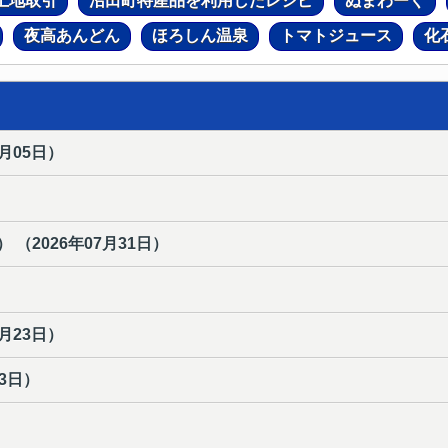
土地取引
沼田町特産品を利用したレシピ
ぬまわーく
夜高あんどん
ほろしん温泉
トマトジュース
化
8月05日
）
） （
2026年07月31日
）
7月23日
）
23日
）