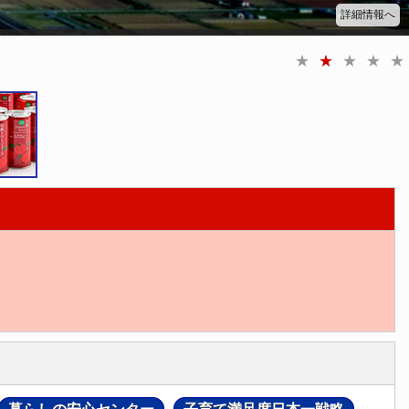
海
詳細情報へ
道
内
唯
一
の
喧
嘩
あ
ん
ど
ん
祭
り
「沼
田
町
夜
高
あ
ん
ど
ん
祭
り」