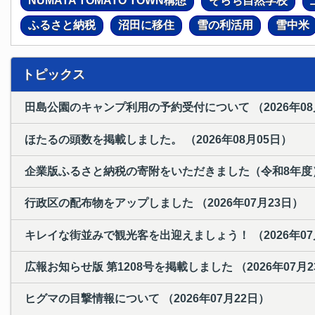
NUMATA TOMATO TOWN構想
そらち自然学校
ふるさと納税
沼田に移住
雪の利活用
雪中米
トピックス
田島公園のキャンプ利用の予約受付について （
2026年0
ほたるの頭数を掲載しました。 （
2026年08月05日
）
企業版ふるさと納税の寄附をいただきました（令和8年度
行政区の配布物をアップしました （
2026年07月23日
）
キレイな街並みで観光客を出迎えましょう！ （
2026年0
広報お知らせ版 第1208号を掲載しました （
2026年07月
ヒグマの目撃情報について （
2026年07月22日
）