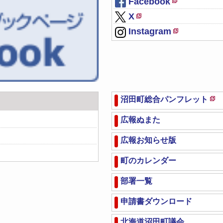
Facebook
新
X
規
新
Instagram
ペ
規
新
ー
ペ
規
ジ
ー
ペ
で
ジ
ー
開
で
ジ
き
開
沼田町総合パンフレット
で
ま
新
き
開
す
規
広報ぬまた
ま
き
ペ
す
ま
ー
広報お知らせ版
す
ジ
で
町のカレンダー
開
き
部署一覧
ま
申請書ダウンロード
す
北海道沼田町議会