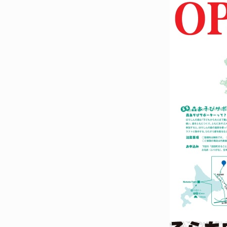
開
き
ま
す