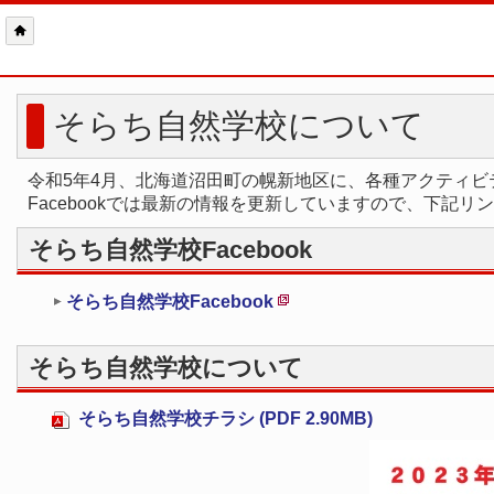
そらち自然学校について
令和5年4月、北海道沼田町の幌新地区に、各種アクティ
Facebookでは最新の情報を更新していますので、下記リ
そらち自然学校Facebook
そらち自然学校Facebook
新
規
そらち自然学校について
ペ
ー
そらち自然学校チラシ (PDF 2.90MB)
ジ
で