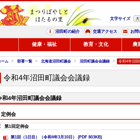
文字サイズ
大
まつりばやしと、ほたるの里
沼田町の紹介
交通アクセス
お問
し
健康・福祉
教育・文化
農
ホーム
部署一覧
北海道沼田町議会
沼田町議会会議録
令和4年沼
令和4年沼田町議会会議録
令和4年沼田町議会会議録
定例会
第1回定例会
第1回（1日目）（令和4年3月10日） (PDF 803KB)