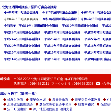
北海道沼田町議会／沼田町議会会議録
令和8年沼田町議会会議録
令和7年沼田町議会会議録
令和6年沼田町議会会
令和4年沼田町議会会議録
令和3年沼田町議会会議録
令和2年沼田町議会会
令和元年（平成31年）沼田町議会会議録
平成30年沼田町議会会議録
平成2
平成28年沼田町議会会議録
平成27年沼田町議会会議録
平成26年沼田町議
平成24年沼田町議会会議録
平成23年沼田町議会会議録
平成22年沼田町議
平成20年沼田町議会会議録
平成19年沼田町議会会議録
平成18年沼田町議
平成16年沼田町議会会議録
平成15年沼田町議会会議録
平成14年沼田町議
平成11年沼田町議会会議録
平成10年沼田町議会会議録
平成9年沼田町議会
町役場
〒078-2202 北海道雨竜郡沼田町南1条3丁目6番53号
代表電話：0164-35-2111
ファクシミリ：0164-35-2393
info@t
e-
mail：
組織から探す（部署一覧）
総務財政課
産業創出課
農業推進課
農業委員会事務局
住
北海道沼田町議会
選挙管理委員会事務局
監査事務局
保健福
沼田町図書館
深川地区消防組合 沼田支署