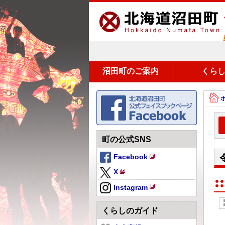
沼田町のご案内
くら
町の公式SNS
Facebook
新
X
規
新
ペ
Instagram
規
新
ー
ペ
規
ジ
くらしのガイド
ー
ペ
で
ジ