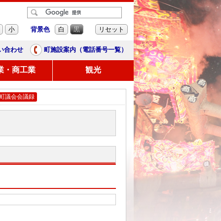
背景色
小
白
黒
リセット
い合わせ
町施設案内（電話番号一覧）
業・商工業
観光
田町議会会議録