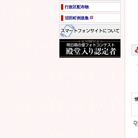
ペ
行政区配布物
ー
ジ
沼田町例規集
で
新
開
規
き
ペ
ま
ー
す
ジ
で
開
き
ま
す