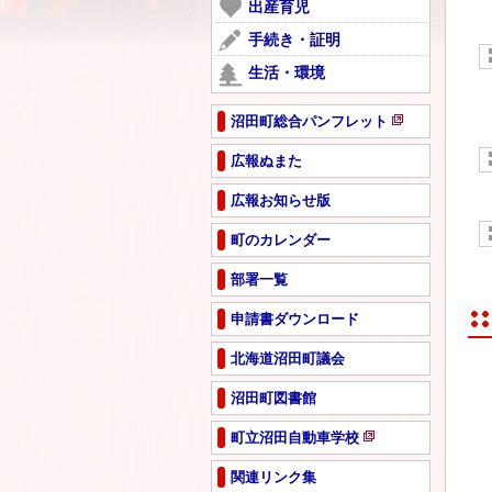
ー
出産育児
開
で
ジ
き
手続き・証明
開
で
ま
き
生活・環境
開
す
ま
き
す
ま
沼田町総合パンフレット
新
す
規
広報ぬまた
ペ
広報お知らせ版
ー
ジ
町のカレンダー
で
開
部署一覧
き
ま
申請書ダウンロード
す
北海道沼田町議会
沼田町図書館
町立沼田自動車学校
新
規
関連リンク集