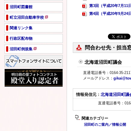
第3回（平成20年7月11日） 
沼田町図書館
第4回（平成20年9月24日） 
町立沼田自動車学校
新
規
関連リンク集
ペ
行政区配布物
ー
ジ
問合わせ先・担当
沼田町例規集
で
新
開
規
き
北海道沼田町議会
ペ
ま
ー
す
直通電話番号：0164-35-211
ジ
メールアドレス：
gikai@to
で
開
き
情報発信元：
北海道沼田町議
ま
直通電話番号：0164-
す
関連カテゴリー
沼田町のご案内／情報公開