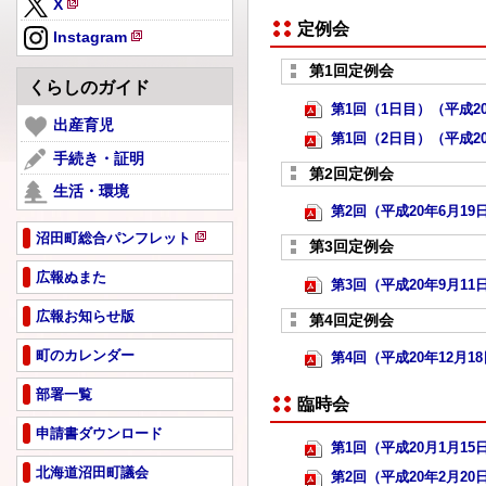
X
規
新
定例会
ペ
Instagram
規
新
ー
ペ
第1回定例会
規
ジ
くらしのガイド
ー
ペ
で
第1回（1日目）（平成20年3
ジ
ー
出産育児
開
で
第1回（2日目）（平成20年3
ジ
き
手続き・証明
開
で
ま
第2回定例会
き
生活・環境
開
す
ま
第2回（平成20年6月19日） 
き
す
ま
沼田町総合パンフレット
第3回定例会
新
す
規
広報ぬまた
第3回（平成20年9月11日） 
ペ
広報お知らせ版
ー
第4回定例会
ジ
町のカレンダー
第4回（平成20年12月18日）
で
開
部署一覧
き
臨時会
ま
申請書ダウンロード
す
第1回（平成20月1月15日） 
北海道沼田町議会
第2回（平成20年2月20日） 