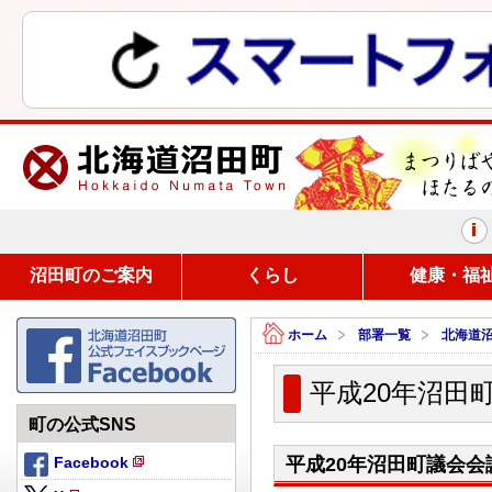
まつりばやしと、ほたるの里
沼田町のご案内
くらし
健康・福
ホーム
部署一覧
北海道
平成20年沼田
町の公式SNS
Facebook
平成20年沼田町議会会
新