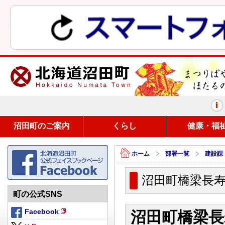
まつりばやしと、ほたるの里
沼田町のご案内
くらし
健康・福
ホーム
部署一覧
建設課
沼田町橋梁長
町の公式SNS
Facebook
沼田町橋梁長
新