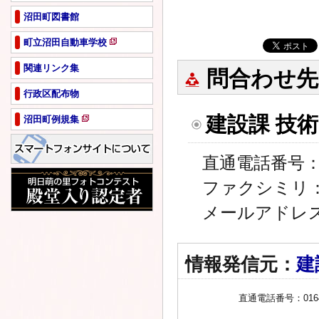
沼田町図書館
町立沼田自動車学校
新
規
関連リンク集
問合わせ先
ペ
行政区配布物
ー
ジ
建設課 技
沼田町例規集
で
新
開
規
き
ペ
直通電話番号：01
ま
ー
す
ファクシミリ：01
ジ
で
メールアドレ
開
き
ま
す
情報発信元：
建
直通電話番号：0164-