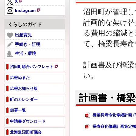
X
規
新
ペ
沼田町が管理し
Instagram
規
新
ー
ペ
計画的な架け替
規
ジ
くらしのガイド
ー
ペ
で
る費用の縮減と
ジ
ー
出産育児
開
で
ジ
き
て、橋梁長寿命
手続き・証明
開
で
ま
き
生活・環境
開
す
ま
き
計画書及び橋梁
す
ま
沼田町総合パンフレット
新
す
い。
規
広報ぬまた
ペ
広報お知らせ版
ー
ジ
計画書・橋梁
町のカレンダー
で
開
部署一覧
き
橋梁長寿命化修繕計画 (PDF
ま
申請書ダウンロード
す
長寿命化修繕計画策定橋梁位置
北海道沼田町議会