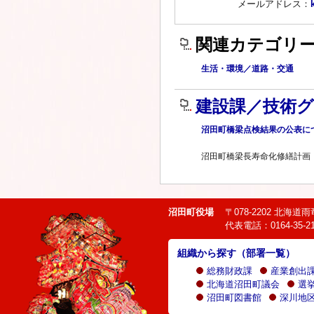
メールアドレス：
関連カテゴリ
生活・環境／道路・交通
建設課／技術
沼田町橋梁点検結果の公表に
沼田町橋梁長寿命化修繕計画
沼田町役場
〒078-2202 北海
代表電話：0164-35-21
組織から探す（部署一覧）
総務財政課
産業創出
北海道沼田町議会
選
沼田町図書館
深川地区