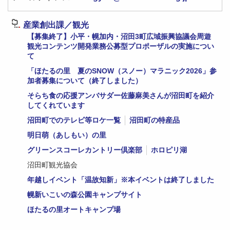
産業創出課／観光
【募集終了】小平・幌加内・沼田3町広域振興協議会周遊
観光コンテンツ開発業務公募型プロポーザルの実施につい
て
「ほたるの里 夏のSNOW（スノー）マラニック2026」参
加者募集について（終了しました）
そらち食の応援アンバサダー佐藤麻美さんが沼田町を紹介
してくれています
沼田町でのテレビ等ロケ一覧
沼田町の特産品
明日萌（あしもい）の里
グリーンスコーレカントリー倶楽部
ホロピリ湖
沼田町観光協会
年越しイベント「温故知新」※本イベントは終了しました
幌新いこいの森公園キャンプサイト
ほたるの里オートキャンプ場