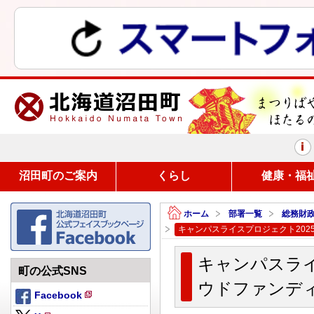
まつりばやしと、ほたるの里
沼田町のご案内
くらし
健康・福
ホーム
部署一覧
総務財
キャンパスライスプロジェクト20
キャンパスライ
町の公式SNS
ウドファンデ
Facebook
新