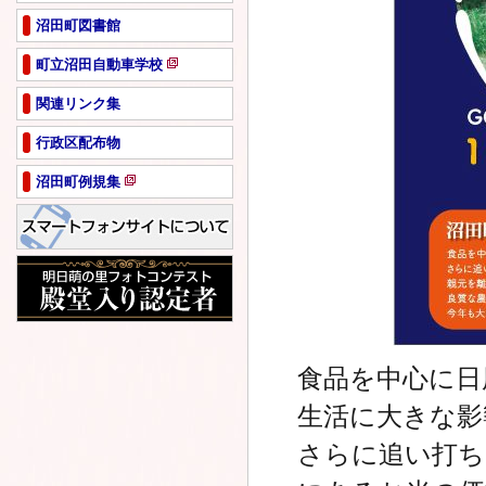
沼田町図書館
町立沼田自動車学校
新
規
関連リンク集
ペ
行政区配布物
ー
ジ
沼田町例規集
で
新
開
規
き
ペ
ま
ー
す
ジ
で
開
き
ま
食品を中心に日
す
生活に大きな影
さらに追い打ち