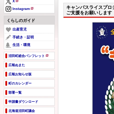
X
規
新
キャンパスライスプロ
ペ
Instagram
規
ご支援をお願いします
新
ー
ペ
規
ジ
くらしのガイド
ー
ペ
で
ジ
ー
出産育児
開
で
ジ
き
手続き・証明
開
で
ま
き
生活・環境
開
す
ま
き
す
ま
沼田町総合パンフレット
新
す
規
広報ぬまた
ペ
広報お知らせ版
ー
ジ
町のカレンダー
で
開
部署一覧
き
ま
申請書ダウンロード
す
北海道沼田町議会