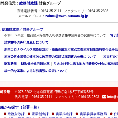
情報発信元：
総務財政課
財務グループ
直通電話番号：0164-35-2111
ファクシミリ：0164-35-2393
メールアドレス：
zaimu@town.numata.lg.jp
総務財政課／財務グループ
令和8・9年度 物品購入等競争入札参加資格申請内容の変更等について
電子
請求書等の押印見直しについて
新型コロナウイルス感染症対応・物価高騰対応重点支援地方創生臨時交付金を活
地方公営企業等の抜本的な改革等の取組状況調査の公表について
「沼田町公
財政状況
財政健全化判断比率
引き上げ分に係る地方消費税交付金の充当状
統一的な基準による財務書類の公表について
町役場
〒078-2202 北海道雨竜郡沼田町南1条3丁目6番53号
代表電話：0164-35-2111
ファクシミリ：0164-35-2393
info@t
e-
mail：
組織から探す（部署一覧）
総務財政課
産業創出課
農業推進課
農業委員会事務局
住