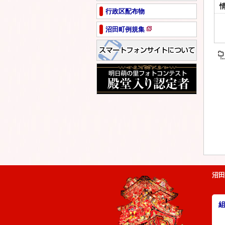
ペ
行政区配布物
ー
ジ
沼田町例規集
で
新
開
規
き
ペ
ま
ー
す
ジ
で
開
き
ま
す
沼田