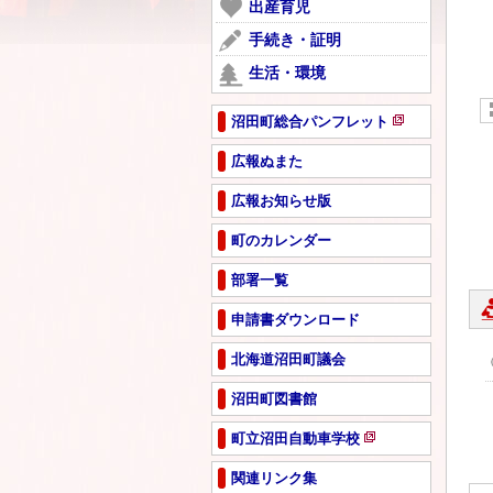
ー
出産育児
開
で
ジ
き
手続き・証明
開
で
ま
き
生活・環境
開
す
ま
き
す
ま
沼田町総合パンフレット
新
す
規
広報ぬまた
ペ
広報お知らせ版
ー
ジ
町のカレンダー
で
開
部署一覧
き
ま
申請書ダウンロード
す
北海道沼田町議会
沼田町図書館
町立沼田自動車学校
新
規
関連リンク集