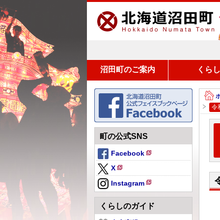
沼田町のご案内
くら
令
町の公式SNS
Facebook
新
X
規
新
ペ
Instagram
規
新
ー
ペ
規
ジ
くらしのガイド
ー
ペ
で
ジ