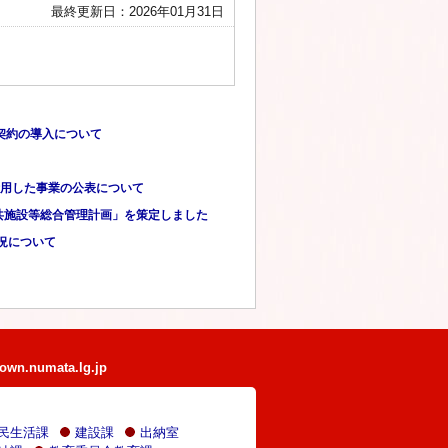
最終更新日：2026年01月31日
契約の導入について
用した事業の公表について
共施設等総合管理計画」を策定しました
況について
own.numata.lg.jp
民生活課
建設課
出納室