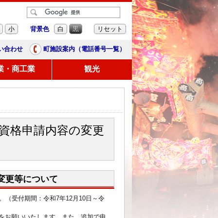
背景色
小
白
黒
リセット
い合わせ
町施設案内（電話番号一覧）
業・商工業
観光
加資格申請内容の変更
変更等について
（受付期間：令和7年12月10日～令
をお願いいたします。また、追加で申