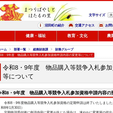
文字サイズ
大
まつりばやしと、ほたるの里
沼田町の紹介
交通アクセス
お問
し
健康・福祉
教育・文化
農
ホーム
部署一覧
総務財政課
財務グループ
和8・9年度 物品購入等競争入札参加資格申請内容の変更等について
令和8・9年度 物品購入等競争入札参
等について
令和8・9年度 物品購入等競争入札参加資格申請内容の
令和8・9年度物品購入等競争入札参加資格の定期申請は終了いたしました。
和8年1月30日）
定期申請受付後に申請内容に変更が生じた場合は、速やかに変更届の提出