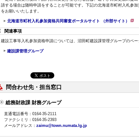
請する場合は随時申請をすることが可能です。下記の北海道市町村入札参加
をお願いいたします。
北海道市町村入札参加資格共同審査ポータルサイト （外部サイト）
新
関連事項
規
ペ
建設工事等入札参加資格申請については、沼田町建設課管理グループのペー
ー
建設課管理グループ
ジ
で
開
き
ま
問合わせ先・担当窓口
す
総務財政課 財務グループ
直通電話番号：0164-35-2111
ファクシミリ：0164-35-2393
メールアドレス：
zaimu@town.numata.lg.jp