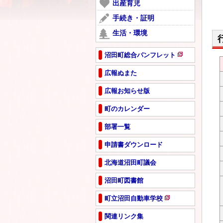
ー
出産育児
開
で
ジ
き
手続き・証明
開
で
ま
き
生活・環境
開
す
ま
き
す
ま
沼田町総合パンフレット
新
す
規
広報ぬまた
ペ
広報お知らせ版
ー
ジ
町のカレンダー
で
開
部署一覧
き
ま
申請書ダウンロード
す
北海道沼田町議会
沼田町図書館
町立沼田自動車学校
新
規
関連リンク集