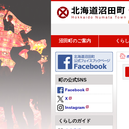
沼田町のご案内
くら
町の公式SNS
Facebook
新
X
規
新
ペ
Instagram
規
新
ー
ペ
規
ジ
くらしのガイド
ー
ペ
で
ジ