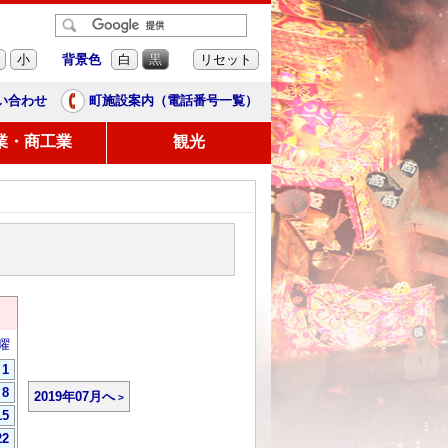
背景色
小
白
黒
リセット
い合わせ
町施設案内（電話番号一覧）
業・商工業
観光
曜
1
8
2019年07月へ
15
22