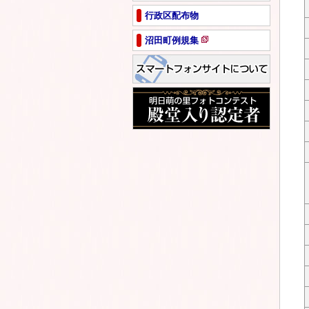
ペ
行政区配布物
ー
ジ
沼田町例規集
で
新
開
規
き
ペ
ま
ー
す
ジ
で
開
き
ま
す