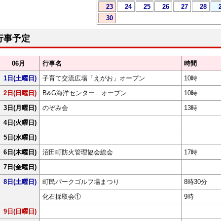
23
24
25
26
27
28
30
行事予定
06月
行事名
時間
1日
(土曜日)
子育て交流広場「えがお」オープン
10時
2日
(日曜日)
B&G海洋センター オープン
10時
3日
(月曜日)
のぞみ会
13時
4日
(火曜日)
5日
(水曜日)
6日
(木曜日)
沼田町防火管理協会総会
17時
7日
(金曜日)
8日
(土曜日)
町民パークゴルフ場まつり
8時30分
化石採取会①
9時
9日
(日曜日)