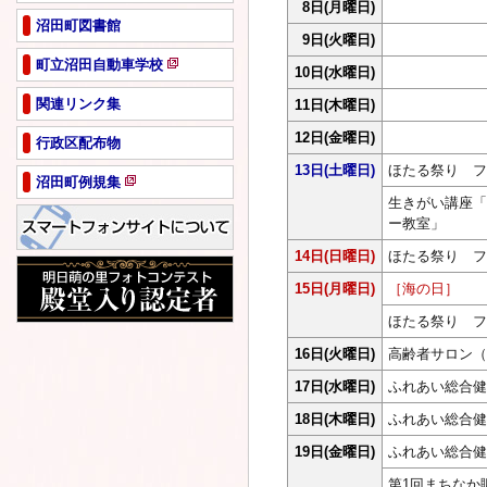
8日
(月曜日)
沼田町図書館
9日
(火曜日)
町立沼田自動車学校
10日
(水曜日)
新
規
関連リンク集
11日
(木曜日)
ペ
12日
(金曜日)
行政区配布物
ー
ジ
13日
(土曜日)
ほたる祭り フ
沼田町例規集
で
新
生きがい講座「
開
規
ー教室」
き
ペ
ま
14日
(日曜日)
ほたる祭り フ
ー
す
ジ
15日
(月曜日)
［海の日］
で
ほたる祭り フ
開
き
16日
(火曜日)
高齢者サロン（
ま
す
17日
(水曜日)
ふれあい総合健
18日
(木曜日)
ふれあい総合健
19日
(金曜日)
ふれあい総合健
第1回まちなか