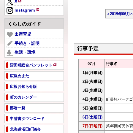
X
規
新
ペ
Instagram
規
2019年06月
新
ー
ペ
規
ジ
くらしのガイド
ー
ペ
で
ジ
ー
出産育児
開
で
ジ
き
手続き・証明
開
で
ま
行事予定
き
生活・環境
開
す
ま
き
す
07月
行事名
ま
沼田町総合パンフレット
新
す
1日
(月曜日)
規
広報ぬまた
ペ
2日
(火曜日)
広報お知らせ版
ー
3日
(水曜日)
ジ
町のカレンダー
で
4日
(木曜日)
町長杯パークゴ
開
部署一覧
5日
(金曜日)
き
ま
6日
(土曜日)
申請書ダウンロード
す
7日
(日曜日)
第46回町民体
北海道沼田町議会