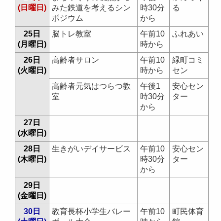
(日曜日)
みた鉄道を考えるシン
時30分
る
ポジウム
から
25日
脳トレ教室
午前10
ふれあい
(月曜日)
時から
26日
高齢者サロン
午前10
緑町コミ
(火曜日)
時から
セン
高齢者元気はつらつ教
午後1
安心セン
室
時30分
ター
から
27日
(水曜日)
28日
生きがいデイサービス
午前10
安心セン
(木曜日)
時30分
ター
から
29日
(金曜日)
30日
教育長杯小学生バレー
午前10
町民体育