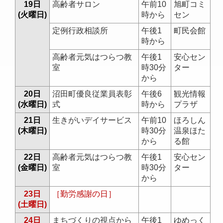
19日
高齢者サロン
午前10
旭町コミ
(火曜日)
時から
セン
定例行政相談所
午後1
町民会館
時から
高齢者元気はつらつ教
午後1
安心セン
室
時30分
ター
から
20日
沼田町優良従業員表彰
午後6
観光情報
(水曜日)
式
時から
プラザ
21日
生きがいデイサービス
午前10
ほろしん
(木曜日)
時30分
温泉ほた
から
る館
22日
高齢者元気はつらつ教
午後1
安心セン
(金曜日)
室
時30分
ター
から
23日
［勤労感謝の日］
(土曜日)
24日
まちづくりの視点から
午後1
ゆめっく