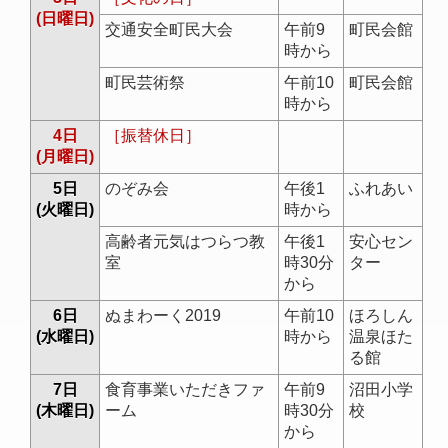
(日曜日)
交通安全町民大会
午前9
町民会館
時から
町民芸術祭
午前10
町民会館
時から
4日
［振替休日］
(月曜日)
5日
のぞみ会
午後1
ふれあい
(火曜日)
時から
高齢者元気はつらつ教
午後1
安心セン
室
時30分
ター
から
6日
ぬまわーく2019
午前10
ほろしん
(水曜日)
時から
温泉ほた
る館
7日
食育事業いただきファ
午前9
沼田小学
(木曜日)
ーム
時30分
校
から