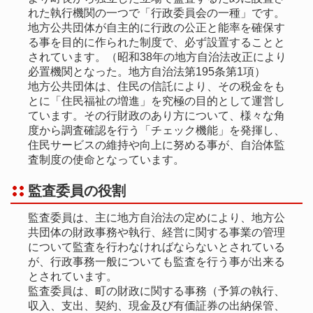
れた執行機関の一つで「行政委員会の一種」です。
地方公共団体が自主的に行政の公正と能率を確保す
る事を目的に作られた制度で、必ず設置することと
されています。（昭和38年の地方自治法改正により
必置機関となった。地方自治法第195条第1項）
地方公共団体は、住民の信託により、その税金をも
とに「住民福祉の増進」を究極の目的として運営し
ています。その行財政のあり方について、様々な角
度から調査確認を行う「チェック機能」を発揮し、
住民サービスの維持や向上に努める事が、自治体監
査制度の使命となっています。
監査委員の役割
監査委員は、主に地方自治法の定めにより、地方公
共団体の財政事務や執行、経営に関する事業の管理
について監査を行わなければならないとされている
が、行政事務一般についても監査を行う事が出来る
とされています。
監査委員は、町の財政に関する事務（予算の執行、
収入、支出、契約、現金及び有価証券の出納保管、