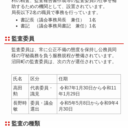
料の精査、監査報告書作成等の監査委員の仕事を補
助するための機関として、設置されています。
局長以下2名の職員で事務を行っています。
書記長（議会事務局長 兼任） 1名
書記 （議会事務局書記 兼任）1名
監査委員
監査委員は、常に公正不備の態度を保持し公務員同
様の守秘義務を負う服務規程が整備されています。
沼田町の監査委員は、次の方が選任されています。
氏名
区分
任期
高田
代表委員・
令和7年1月30日から令和11
勲
識見
年1月29日
長野時
委員・議会
令和5年5月8日から令和9年4
敏
選出
月30日
監査の種類