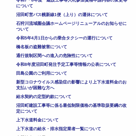
令和7・8年度 建設工事等入札参加資格申請内容の変更等
について
沼田町営バス幌新線1便（上り）の運休について
石狩川流域圏会議ホームページリニューアルのお知らせに
ついて
令和5年4月1日からの乗合タクシーの運行について
橋名板の盗難被害について
通行規制区間への進入の危険性について
令和8年度沼田町発注予定工事等情報の公表について
田島公園のご利用について
新型コロナウイルス感染症の影響により上下水道料金のお
支払いが困難な方へ
給水契約の定型約款について
沼田町建設工事等に係る最低制限価格の基準取扱要綱の改
定について
上下水道料金について
上下水道の給水・排水指定業者一覧について