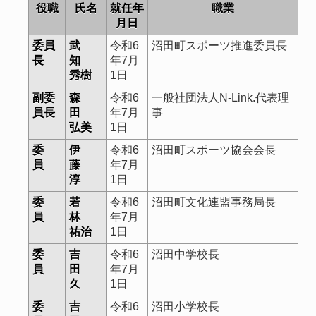
役職
氏名
就任年
職業
月日
委員
武
令和6
沼田町スポーツ推進委員長
長
知
年7月
秀樹
1日
副委
森
令和6
一般社団法人N-Link.代表理
員長
田
年7月
事
弘美
1日
委
伊
令和6
沼田町スポーツ協会会長
員
藤
年7月
淳
1日
委
若
令和6
沼田町文化連盟事務局長
員
林
年7月
祐治
1日
委
吉
令和6
沼田中学校長
員
田
年7月
久
1日
委
吉
令和6
沼田小学校長