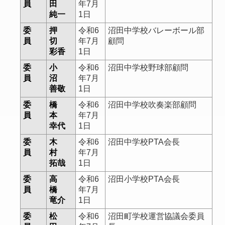
員
田
年7月
純一
1日
委
押
令和6
沼田中学校バレーボール部
員
切
年7月
顧問
彩香
1日
委
小
令和6
沼田中学校野球部顧問
員
沼
年7月
善敬
1日
委
橋
令和6
沼田中学校吹奏楽部顧問
員
本
年7月
幸代
1日
委
木
令和6
沼田中学校PTA会長
員
村
年7月
拓哉
1日
委
高
令和6
沼田小学校PTA会長
員
橋
年7月
竜介
1日
委
松
令和6
沼田町学校運営協議会委員