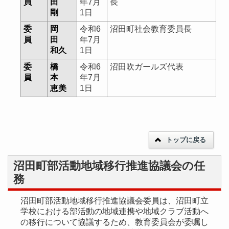
員
田
年7月
長
剛
1日
委
岡
令和6
沼田町社会教育委員長
員
田
年7月
和久
1日
委
橋
令和6
沼田吹ガールズ代表
員
本
年7月
恵美
1日
トップに戻る
沼田町部活動地域移行推進協議会の任
務
沼田町部活動地域移行推進協議会委員は、沼田町立
学校における部活動の地域連携や地域クラブ活動へ
の移行について協議するため、教育委員会が委嘱し