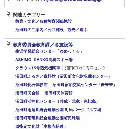
関連カテゴリー
教育・文化／各種教育関係施設
沼田町のご案内／公共施設
観光／遊ぶ
教育委員会教育課／各施設等
生涯学習総合センター「ゆめっくる」
ASHIMOI KANKO高穂スキー場
クラウス15号蒸気機関車
沼田町B&G海洋センター
沼田町ふるさと資料館（沼田町文化財収蔵センター）
沼田町化石体験館
沼田町宿泊交流センター「夢未来」
沼田町民会館
沼田町民体育館
沼田町活性化センター（共成・北竜・恵比島）
沼田町雨竜川総合運動公園 町民パークゴルフ場
沼田町雨竜川総合運動公園町民球場
道指定文化財「本願寺駅逓」