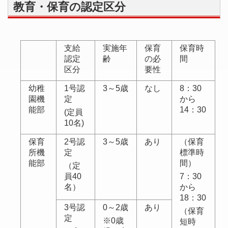
教育・保育の認定区分
支給
実施年
保育
保育時
認定
齢
の必
間
区分
要性
幼稚
1号認
3～5歳
なし
8：30
園機
定
から
能部
14：30
(定員
10名)
保育
2号認
3～5歳
あり
（保育
所機
定
標準時
能部
間）
（定
員40
7：30
名）
から
18：30
3号認
0～2歳
あり
（保育
定
※0歳
短時