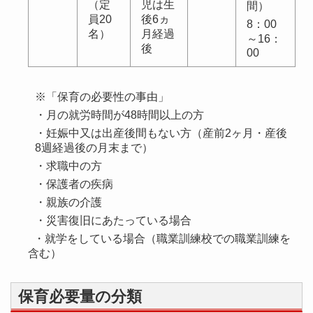
（定
児は生
間）
員20
後6ヵ
8：00
名）
月経過
～16：
後
00
※「保育の必要性の事由」
・月の就労時間が48時間以上の方
・妊娠中又は出産後間もない方（産前2ヶ月・産後
8週経過後の月末まで）
・求職中の方
・保護者の疾病
・親族の介護
・災害復旧にあたっている場合
・就学をしている場合（職業訓練校での職業訓練を
含む）
保育必要量の分類