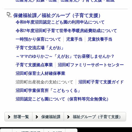
出産育児／妊娠・出産
出産育児／子育て支援・助成
保健福祉課／福祉グループ（子育て支援）
令和8年度沼田認定こども園の利用申込について
令和7年度沼田町子育て世帯冬季暖房経費助成について
一時預かり保育について
児童手当
児童扶養手当
子育て交流広場「えがお」
～ママのゆりかご～「えがお」でお昼寝しませんか？
子育て支援拠点事業
沼田町ファミリーサポートセンター
沼田町保育士人材確保事業
沼田町出産祝金の支給について
沼田町子育て支援ガイド
沼田町学童保育所「こどもっくる」
沼田認定こども園について（保育料等完全無償化）
部署一覧
保健福祉課
福祉グループ（子育て支援）