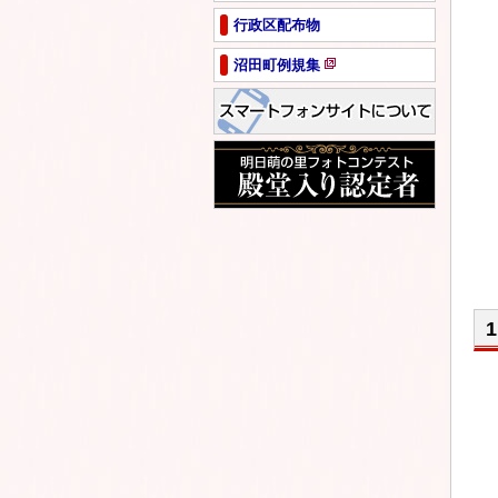
ペ
行政区配布物
ー
ジ
沼田町例規集
で
新
開
規
き
ペ
ま
ー
す
ジ
で
開
き
ま
す