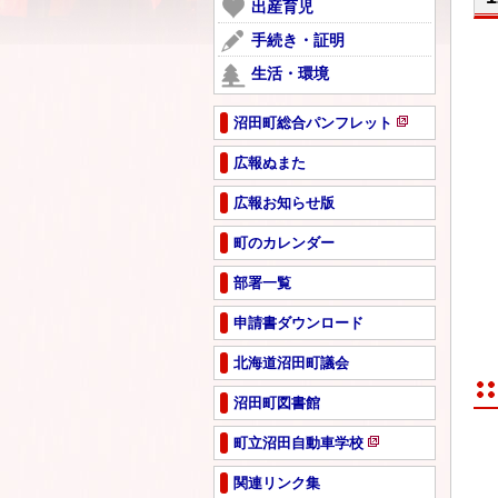
ー
出産育児
開
で
ジ
き
手続き・証明
開
で
ま
き
生活・環境
開
す
ま
き
す
ま
沼田町総合パンフレット
新
す
規
広報ぬまた
ペ
広報お知らせ版
ー
ジ
町のカレンダー
で
開
部署一覧
き
ま
申請書ダウンロード
す
北海道沼田町議会
沼田町図書館
町立沼田自動車学校
新
規
関連リンク集