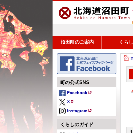
沼田町のご案内
くら
町の公式SNS
Facebook
新
X
規
新
ペ
Instagram
規
新
ー
ペ
規
ジ
くらしのガイド
ー
ペ
で
ジ