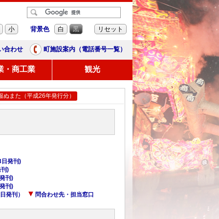
背景色
小
白
黒
リセット
い合わせ
町施設案内（電話番号一覧）
業・商工業
観光
報ぬまた（平成26年発行分）
23日発刊)
発刊)
日発刊)
日発刊)
26日発刊）
問合わせ先・担当窓口