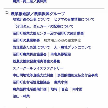
農業・商工業／農林業
農業推進課／農業振興グループ
地域計画の公表について
ヒグマの目撃情報について
「沼田ダム」ダムカードの配布について
沼田町就業支援センター及び沼田町の紹介動画
沼田町の農業概要
農業用ため池の届出制度
防災重点ため池について
人・農地プランについて
沼田町農業再生協議会
有害鳥獣駆除
就農支援実習農場実習生の募集
スノークールライスファクトリー
中山間地域等直接支払制度
多面的機能支払交付金事業
沼田町山村活性化協議会
農業水利
農業振興地域整備計画
地籍
畜産
内水面
治山・林業