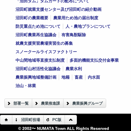
「沼田ダム」ダムカードの配布について
沼田町就業支援センター及び沼田町の紹介動画
沼田町の農業概要
農業用ため池の届出制度
防災重点ため池について
人・農地プランについて
沼田町農業再生協議会
有害鳥獣駆除
就農支援実習農場実習生の募集
スノークールライスファクトリー
中山間地域等直接支払制度
多面的機能支払交付金事業
沼田町山村活性化協議会
農業水利
農業振興地域整備計画
地籍
畜産
内水面
治山・林業
部署一覧
農業推進課
農業振興グループ
沼田町役場
PC版
© 2002〜 NUMATA Town ALL Rights Reserved