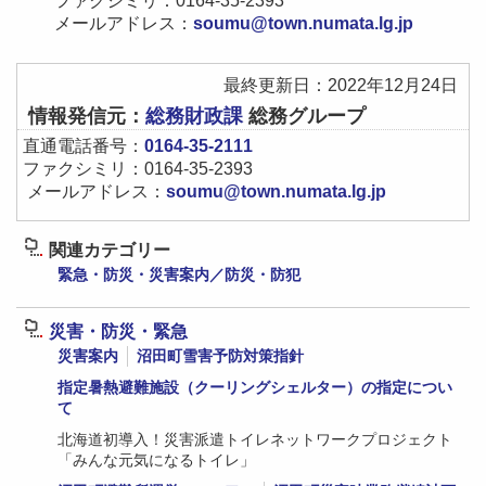
ファクシミリ：0164-35-2393
す
メールアドレス：
soumu@town.numata.lg.jp
最終更新日：2022年12月24日
情報発信元：
総務財政課
総務グループ
直通電話番号：
0164-35-2111
ファクシミリ：0164-35-2393
メールアドレス：
soumu@town.numata.lg.jp
関連カテゴリー
緊急・防災・災害案内／防災・防犯
災害・防災・緊急
災害案内
沼田町雪害予防対策指針
指定暑熱避難施設（クーリングシェルター）の指定につい
て
北海道初導入！災害派遣トイレネットワークプロジェクト
「みんな元気になるトイレ」