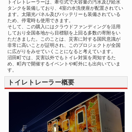
トイレトレーラーは、牽引式で大容量の汚水及び給水
タンクを装備しており、4室の水洗便座が配置されてい
ます。太陽光パネル及びバッテリーも装備されている
ため、停電時も使用できます。
そして、この購入にはクラウドファンディングを活用
しており全国各地から目標額を上回る多数の寄附をい
ただきました。このことは、災害に対する国民意識が
非常に高いことが証明され、このプロジェクトが全国
に広がりをみせていくことになると考えています。
沼田町では、災害以外でもトイレ対策を周知するた
め、町内で開催するイベントや町外にも出向いていま
す。
トイレトレーラー概要