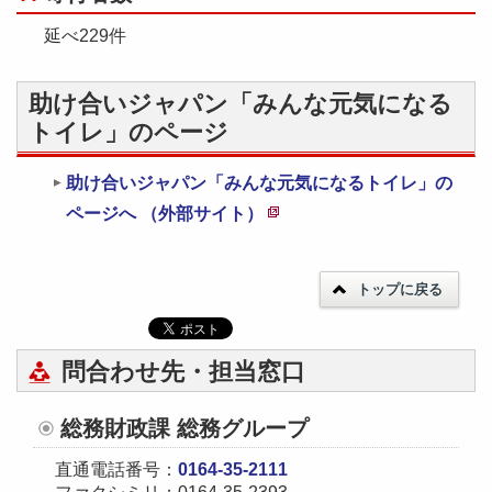
延べ229件
助け合いジャパン「みんな元気になる
トイレ」のページ
助け合いジャパン「みんな元気になるトイレ」の
ページへ （外部サイト）
新
規
トップに戻る
ペ
ー
ジ
問合わせ先・担当窓口
で
開
総務財政課 総務グループ
き
直通電話番号：
0164-35-2111
ま