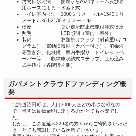
汚物排水方法 便座からのバキューム及び専
用ホースによる下水落下式
トイレ室内寸法 1000ミリメートル×1540ミリ
メートル×(H)2130ミリメートル
便座 臭い逆流防止機能付洋式便座
照明 LED照明（室内・室外）
装備 衣類掛けフック（耐荷重6キロ
グラム）、電動換気扇（カバー付き）、消毒液
等置き台、化粧鏡、室内手摺り、トイレットペ
ーパー等 収納庫収納式ステップ、はめ込み
式手摺り（各階段片側）
ガバメントクラウドファンディング概
要
北海道沼田町は、人口3000人ほどの小さな町なの
で、当初は目標金額に達するのかとても不安でし
た。
しかし、この度延べ229名の方々からご寄附をいただ
き、とても感謝している次第でございます。