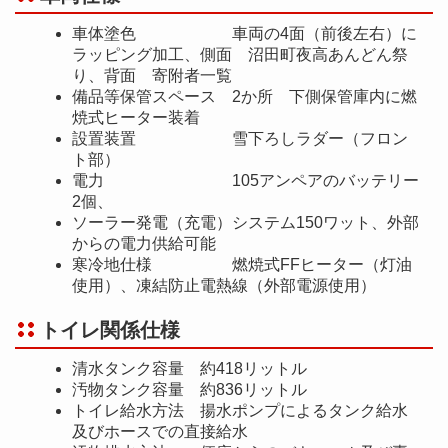
車体塗色 車両の4面（前後左右）に
ラッピング加工、側面 沼田町夜高あんどん祭
り、背面 寄附者一覧
備品等保管スペース 2か所 下側保管庫内に燃
焼式ヒーター装着
設置装置 雪下ろしラダー（フロン
ト部）
電力 105アンペアのバッテリー
2個、
ソーラー発電（充電）システム150ワット、外部
からの電力供給可能
寒冷地仕様 燃焼式FFヒーター（灯油
使用）、凍結防止電熱線（外部電源使用）
トイレ関係仕様
清水タンク容量 約418リットル
汚物タンク容量 約836リットル
トイレ給水方法 揚水ポンプによるタンク給水
及びホースでの直接給水