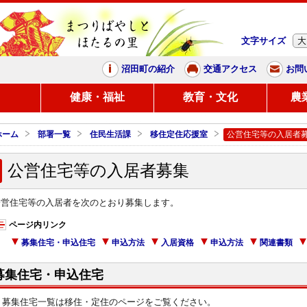
文字サイズ
大
まつりばやしと、ほたるの里
沼田町の紹介
交通アクセス
お問
し
健康・福祉
教育・文化
農
ホーム
部署一覧
住民生活課
移住定住応援室
公営住宅等の入居者
公営住宅等の入居者募集
公営住宅等の入居者を次のとおり募集します。
ページ内リンク
募集住宅・申込住宅
申込方法
入居資格
申込方法
関連書類
募集住宅・申込住宅
募集住宅一覧は移住・定住のページをご覧ください。