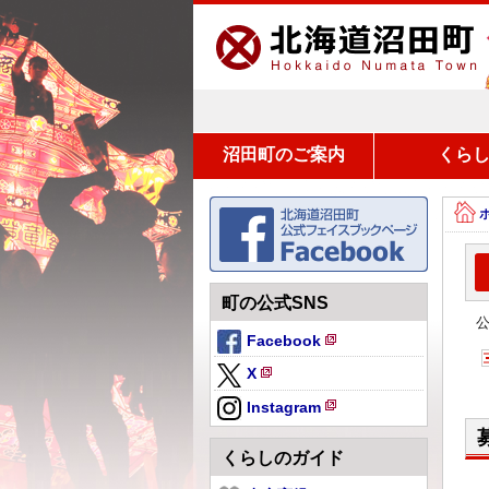
沼田町のご案内
くら
町の公式SNS
Facebook
新
X
規
新
ペ
Instagram
規
新
ー
ペ
規
ジ
くらしのガイド
ー
ペ
で
ジ