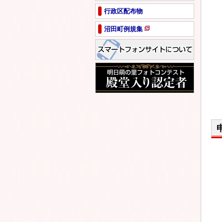
ペ
行政区配布物
ー
ジ
沼田町例規集
で
新
開
規
き
ペ
ま
ー
す
ジ
で
開
き
ま
す