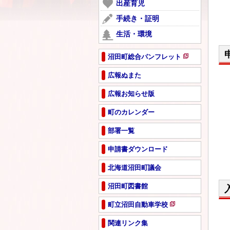
ー
出産育児
開
で
ジ
き
手続き・証明
開
で
ま
き
生活・環境
開
す
ま
き
す
ま
沼田町総合パンフレット
新
す
規
広報ぬまた
ペ
広報お知らせ版
ー
ジ
町のカレンダー
で
開
部署一覧
き
ま
申請書ダウンロード
す
北海道沼田町議会
沼田町図書館
町立沼田自動車学校
新
規
関連リンク集