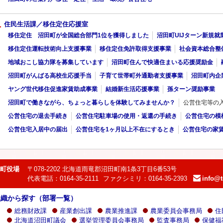
住民生活課／移住定住応援室
移住定住 沼田町が全国総合部門1位を獲得しました
沼田町UIJターン新規就
移住定住運転技術向上支援事業
移住定住免許取得支援事業
社会資本総合整
地域おこし協力隊を募集しています
沼田町住んで快適住まいる応援奨励金
沼田町がんばる高校生応援手当
子育て世帯町外通勤者支援事業
沼田町内企
ヤング世代移住促進家賃助成事業
結婚新生活応援事業
孫ターン奨励事業
沼田町で働きながら、ちょっと暮らしを体験してみませんか？
公営住宅等の
公営住宅の退去手続き
公営住宅駐車場の使用・返還の手続き
公営住宅の模
公営住宅入居中の届出
公営住宅を1ヶ月以上不在にするとき
公営住宅の家
町役場
〒078-2202 北海道雨竜郡沼田町南1条3丁目6番53号
代表電話：0164-35-2111
ファクシミリ：0164-35-2393
info@t
e-
mail：
組織から探す（部署一覧）
総務財政課
産業創出課
農業推進課
農業委員会事務局
住
北海道沼田町議会
選挙管理委員会事務局
監査事務局
保健福