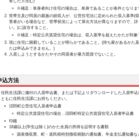
誓した方含む)
※補足：単身者向け住宅の場合は、単身であることが条件となりま
世帯主及び同居の親族の総収入が、公営住宅法に定められた収入基準(
害者がいる場合など、世帯状況によって算出方法が異なりますので、詳
い。)に該当すること。
※補足：特定公共賃貸住宅の場合は、収入基準を超えたかたが対象
現に住宅に困窮していることが明らかであること。(持ち家があるかた
たは申込みできません。)
入居しようとするかたやその同居者が暴力団員でないこと。
申込方法
住民生活課に備付の入居申込書、または下記よりダウンロードした入居申込
ともに住民生活課にお持ちください。
沼田町公営住宅入居者申込書
特定公共賃貸住宅の場合…沼田町特定公共賃貸住宅入居者申込書
印鑑
18歳以上(学生は除く)のかた全員の所得を証明する書類
源泉徴収票、町・道民税特別徴収税額の通知書、年金支払通知書な