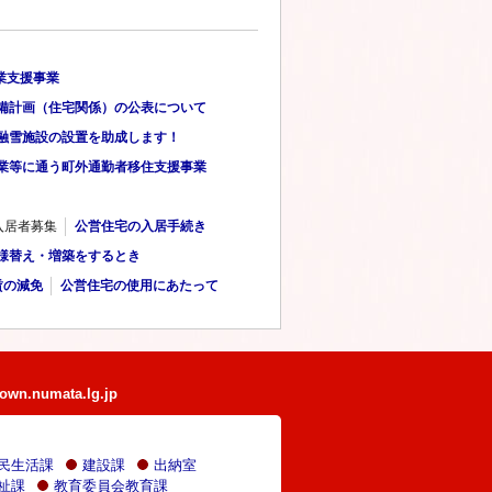
業支援事業
備計画（住宅関係）の公表について
融雪施設の設置を助成します！
業等に通う町外通勤者移住支援事業
入居者募集
公営住宅の入居手続き
様替え・増築をするとき
賃の減免
公営住宅の使用にあたって
own.numata.lg.jp
民生活課
建設課
出納室
祉課
教育委員会教育課