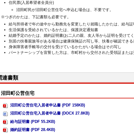
住民票(入居希望者全員分)
沼田町民が沼田町公営住宅へ申込む場合は、不要です。
※つぎのかたは、下記書類も必要です。
給与所得者で年の途中から勤務先を変更したり就職したかたは、給与証明
生活保護を受給されているかたは、保護決定通知書
結婚予定のかたは、婚約証明書(お二人の親、友人等から証明を受けてく
別居の扶養親族等がある場合は健康保険証の写し等、扶養が確認できる
身体障害者手帳等の交付を受けているかたがいる場合はその写し
パートナーシップを宣誓した方は、市町村から交付された受領証または
関連書類
沼田町公営住宅
沼田町公営住宅入居者申込書 (PDF 158KB)
沼田町公営住宅入居者申込書 (DOCX 27.8KB)
給与証明書 (PDF 55.2KB)
婚約証明書 (PDF 28.4KB)