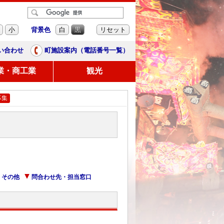
背景色
小
白
黒
リセット
い合わせ
町施設案内（電話番号一覧）
業・商工業
観光
募集
その他
問合わせ先・担当窓口