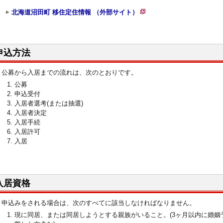
北海道沼田町 移住定住情報 （外部サイト）
新
規
ペ
申込方法
ー
ジ
公募から入居までの流れは、次のとおりです。
で
公募
開
申込受付
き
入居者選考(または抽選)
入居者決定
ま
入居手続
す
入居許可
入居
入居資格
申込みをされる場合は、次のすべてに該当しなければなりません。
現に同居、または同居しようとする親族がいること。(3ヶ月以内に婚姻