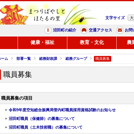
文字サイズ
大
まつりばやしと、ほたるの里
沼田町の紹介
交通アクセス
お問
し
健康・福祉
教育・文化
農
ホーム
部署一覧
総務財政課
総務グループ
職員募集
職員募集
職員募集の項目
令和9年度空知総合振興局管内町職員採用資格試験のお知らせ
沼田町職員（保健師）の募集について
沼田町職員（土木技術職）の募集について