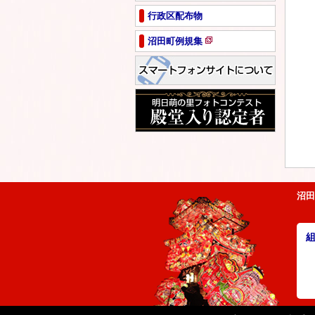
ペ
行政区配布物
ー
ジ
沼田町例規集
で
新
開
規
き
ペ
ま
ー
す
ジ
で
開
き
ま
す
沼田