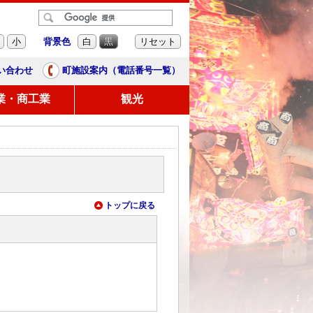
背景色
小
白
黒
リセット
い合わせ
町施設案内（電話番号一覧）
業・商工業
観光
トップに戻る