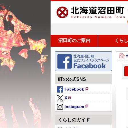
沼田町のご案内
くら
町の公式SNS
Facebook
新
X
規
新
ペ
Instagram
規
新
ー
ペ
規
ジ
くらしのガイド
ー
ペ
で
ジ