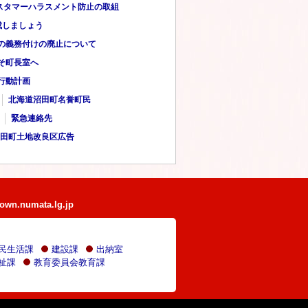
スタマーハラスメント防止の取組
成しましょう
の義務付けの廃止について
そ町長室へ
行動計画
北海道沼田町名誉町民
緊急連絡先
田町土地改良区広告
own.numata.lg.jp
民生活課
建設課
出納室
祉課
教育委員会教育課