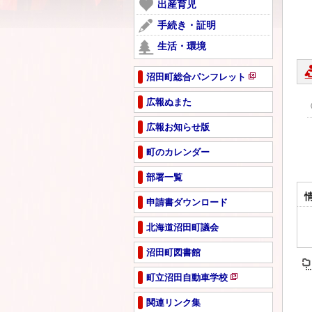
ー
出産育児
開
で
ジ
き
手続き・証明
開
で
ま
き
生活・環境
開
す
ま
き
す
ま
沼田町総合パンフレット
新
す
規
広報ぬまた
ペ
広報お知らせ版
ー
ジ
町のカレンダー
で
開
部署一覧
き
ま
申請書ダウンロード
す
北海道沼田町議会
沼田町図書館
町立沼田自動車学校
新
規
関連リンク集