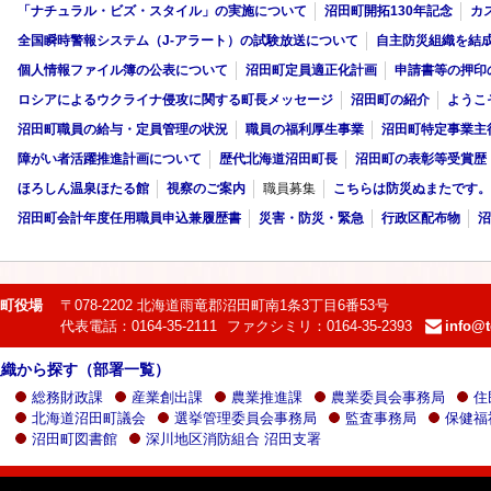
「ナチュラル・ビズ・スタイル」の実施について
沼田町開拓130年記念
カ
全国瞬時警報システム（J-アラート）の試験放送について
自主防災組織を結
個人情報ファイル簿の公表について
沼田町定員適正化計画
申請書等の押印
ロシアによるウクライナ侵攻に関する町長メッセージ
沼田町の紹介
ようこ
沼田町職員の給与・定員管理の状況
職員の福利厚生事業
沼田町特定事業主
障がい者活躍推進計画について
歴代北海道沼田町長
沼田町の表彰等受賞歴
ほろしん温泉ほたる館
視察のご案内
職員募集
こちらは防災ぬまたです。
沼田町会計年度任用職員申込兼履歴書
災害・防災・緊急
行政区配布物
沼
町役場
〒078-2202 北海道雨竜郡沼田町南1条3丁目6番53号
代表電話：0164-35-2111
ファクシミリ：0164-35-2393
info@t
e-
mail：
組織から探す（部署一覧）
総務財政課
産業創出課
農業推進課
農業委員会事務局
住
北海道沼田町議会
選挙管理委員会事務局
監査事務局
保健福
沼田町図書館
深川地区消防組合 沼田支署