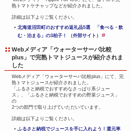
で
熟トマトケチャップなどが紹介されました。
開
詳細は以下よりご覧ください。
き
北海道沼田町のおすすめ返礼品5選 「食べる・飲
ま
む・泊まる」の3柏子！ （外部サイト）
す
新
Webメディア「ウォーターサーバ比較
規
plus」で完熟トマトジュースが紹介されま
ペ
した
ー
ジ
Webメディア「ウォーターサーバ比較plus」にて、完
で
熟トマトジュースが紹介されました。
「ふるさと納税でおすすめなさっぱり系ジュー
開
ス」、「ふるさと納税でおすすめの野菜ジュース」
き
の
ま
2つの部門で取り上げていただいています。
す
詳細は以下よりご覧ください。
ふるさと納税でジュースを手に入れよう！還元率