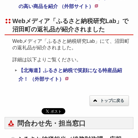
の高い商品を紹介 （外部サイト）
新
Webメディア「ふるさと納税研究Lab」で
規
沼田町の返礼品が紹介されました
ペ
ー
Webメディア「ふるさと納税研究Lab」にて、沼田町
ジ
の返礼品が紹介されました。
で
詳細は以下よりご覧ください。
開
【北海道】ふるさと納税で笑顔になる特産品紹
き
介！ （外部サイト）
ま
新
す
規
トップに戻る
ペ
ー
ジ
問合わせ先・担当窓口
で
開