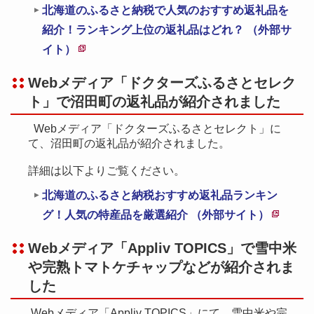
北海道のふるさと納税で人気のおすすめ返礼品を
き
紹介！ランキング上位の返礼品はどれ？ （外部サ
ま
イト）
す
新
Webメディア「ドクターズふるさとセレク
規
ト」で沼田町の返礼品が紹介されました
ペ
ー
Webメディア「ドクターズふるさとセレクト」に
ジ
て、沼田町の返礼品が紹介されました。
で
詳細は以下よりご覧ください。
開
北海道のふるさと納税おすすめ返礼品ランキン
き
グ！人気の特産品を厳選紹介 （外部サイト）
ま
新
す
Webメディア「Appliv TOPICS」で雪中米
規
や完熟トマトケチャップなどが紹介されま
ペ
した
ー
ジ
Webメディア「Appliv TOPICS」にて、雪中米や完