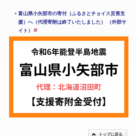
富山県小矢部市の寄付（ふるさとチョイス災害支
援）へ（代理寄附は終了いたしました） （外部サ
イト）
新
規
ペ
ー
ジ
で
開
き
ま
す
トップに戻る