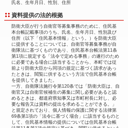
氏名、生年月日、性別、住所
資料提供の法的根拠
防衛大臣が行う自衛官等募集事務のために、住民基
本台帳記載事項のうち、氏名、生年月日、性別及び
住所（以下「住民基本情報」という。）を防衛大臣
に提供することについては、自衛官等募集事務が自
衛隊法に基づくものであり、住民基本台帳法第11条
第1項に規定する「法令で定める事務」の遂行のため
に必要である場合に該当することから、本町では従
前より防衛大臣から同項の規定に基づく請求があっ
たときは、閲覧に供するという方法で住民基本台帳
を提供してきました。
一方、自衛隊法施行令第120条では「防衛大臣は、自
衛官又は自衛官候補生の募集に関し必要があると認
めるときは、都道府県知事又は市町村長に対し、必
要な報告又は資料の提出を求めることができる。」
と規定されており、個人情報の保護に関する法律第
69条第1項の「法令に基づく場合」に該当するものと
して、住民基本情報の提供については住民基本台帳