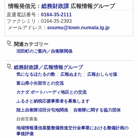
情報発信元：
総務財政課
広報情報グループ
直通電話番号：
0164-35-2111
ファクシミリ：0164-35-2393
メールアドレス：
soumu@town.numata.lg.jp
関連カテゴリー
沼田町のご案内／自衛隊関係
総務財政課／広報情報グループ
気になるほたるの数
広報ぬまた
広報おしらせ版
富山県小矢部市との交流
カナダ ポートハーディ地区との交流
ふるさと納税応援事業者を募集します
陸上自衛隊沼田分屯地関係
自衛隊に関する協力団体
自衛官募集
地域情報通信基盤整備推進交付金事業における整備計画の
事後評価