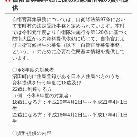
で
供
開
自衛官募集事務については、自衛隊法第97条におい
き
て市町村の法定受託事務と定められています。本町
ま
では令和元年度より自衛隊法施行令第120条に基づく
防衛大臣からの資料提供依頼に応じて、自衛官およ
す
び自衛官候補生の募集（以下「自衛官等募集事務」
という。）のために必要な住民基本情報を提供して
います。
〇令8年度の対象者
沼田町内に住民登録がある日本人住民の方のうち、
資料提供を行う年度に18歳及び
22歳に到達する方
（例 令和8年度の対象者）
18歳になる方：平成20年4月2日生～平成21年4月1日
生
22歳になる方：平成16年4月2日生～平成17年4月1日
生
〇資料提供の内容