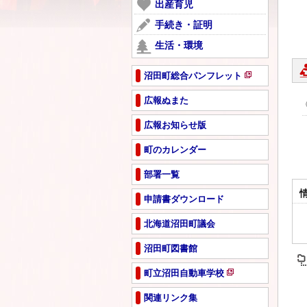
ー
出産育児
開
で
ジ
き
手続き・証明
開
で
ま
き
生活・環境
開
す
ま
き
す
ま
沼田町総合パンフレット
新
す
規
広報ぬまた
ペ
広報お知らせ版
ー
ジ
町のカレンダー
で
開
部署一覧
き
ま
申請書ダウンロード
す
北海道沼田町議会
沼田町図書館
町立沼田自動車学校
新
規
関連リンク集