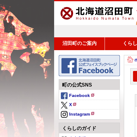
沼田町のご案内
くら
町の公式SNS
Facebook
新
X
規
新
ペ
Instagram
規
新
ー
ペ
規
ジ
くらしのガイド
ー
ペ
で
ジ