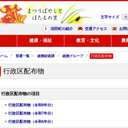
文字サイズ
大
まつりばやしと、ほたるの里
沼田町の紹介
交通アクセス
お問
し
健康・福祉
教育・文化
農
ホーム
部署一覧
総務財政課
総務グループ
行政区配布物
行政区配布物
行政区配布物の項目
行政区配布物（令和8年分）
行政区配布物（令和7年分）
行政区配布物（令和6年分）