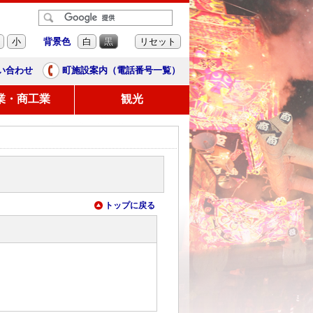
背景色
小
白
黒
リセット
い合わせ
町施設案内（電話番号一覧）
業・商工業
観光
トップに戻る