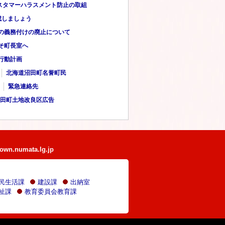
スタマーハラスメント防止の取組
成しましょう
の義務付けの廃止について
そ町長室へ
行動計画
北海道沼田町名誉町民
緊急連絡先
田町土地改良区広告
own.numata.lg.jp
民生活課
建設課
出納室
祉課
教育委員会教育課