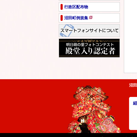
ペ
行政区配布物
ー
ジ
沼田町例規集
で
新
開
規
き
ペ
ま
ー
す
ジ
で
開
き
ま
す
沼田