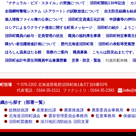
「ナチュラル・ビズ・スタイル」の実施について
沼田町開拓130年記念
カ
全国瞬時警報システム（J-アラート）の試験放送について
自主防災組織を結
個人情報ファイル簿の公表について
沼田町定員適正化計画
申請書等の押印
ロシアによるウクライナ侵攻に関する町長メッセージ
沼田町の紹介
ようこ
沼田町職員の給与・定員管理の状況
職員の福利厚生事業
沼田町特定事業主
障がい者活躍推進計画について
歴代北海道沼田町長
沼田町の表彰等受賞歴
ほろしん温泉ほたる館
視察のご案内
職員募集
こちらは防災ぬまたです。
沼田町会計年度任用職員申込兼履歴書
災害・防災・緊急
行政区配布物
沼
町役場
〒078-2202 北海道雨竜郡沼田町南1条3丁目6番53号
代表電話：0164-35-2111
ファクシミリ：0164-35-2393
info@t
e-
mail：
組織から探す（部署一覧）
総務財政課
産業創出課
農業推進課
農業委員会事務局
住
北海道沼田町議会
選挙管理委員会事務局
監査事務局
保健福
沼田町図書館
深川地区消防組合 沼田支署