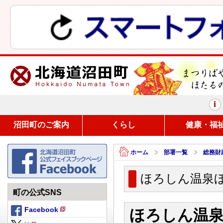
まつりばやしと、ほたるの里
沼田町のご案内
くらし
健康・福
ホーム
部署一覧
総務財
ほろしん温泉
町の公式SNS
Facebook
ほろしん温
新