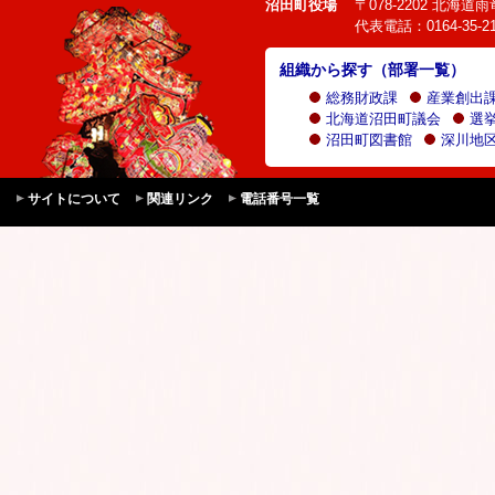
沼田町役場
〒078-2202 北海
代表電話：0164-35-21
組織から探す（部署一覧）
総務財政課
産業創出
北海道沼田町議会
選
沼田町図書館
深川地区
サイトについて
関連リンク
電話番号一覧