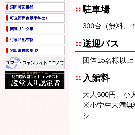
駐車場
沼田町図書館
町立沼田自動車学校
新
300台（無料、
規
関連リンク集
ペ
行政区配布物
ー
送迎バス
ジ
沼田町例規集
で
新
開
団体15名様以
規
き
ペ
ま
ー
す
入館料
ジ
で
開
大人500円、小人
き
ま
※小学生未満無
す
シ