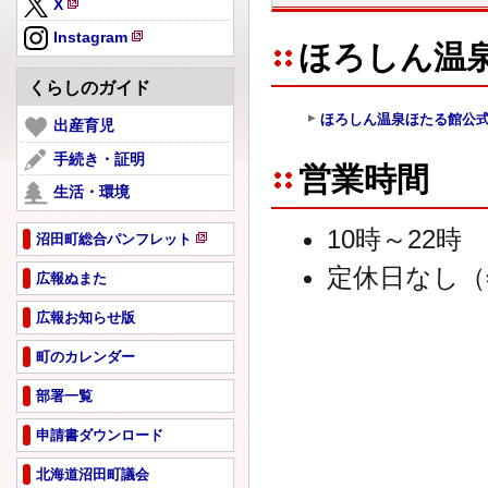
X
規
新
ペ
Instagram
規
ほろしん温
新
ー
ペ
規
ジ
くらしのガイド
ー
ペ
で
ジ
ほろしん温泉ほたる館公式
ー
出産育児
開
で
ジ
き
手続き・証明
開
で
営業時間
ま
き
生活・環境
開
す
ま
き
す
10時～22時
ま
沼田町総合パンフレット
新
す
定休日なし（
規
広報ぬまた
ペ
広報お知らせ版
ー
ジ
町のカレンダー
で
開
部署一覧
き
ま
申請書ダウンロード
す
北海道沼田町議会