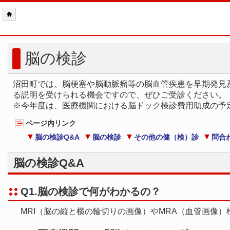
脳の検診
沼田町では、脳梗塞や脳動脈瘤等の脳血管疾患を早期発見
る説明を受けられる機会ですので、ぜひご受診ください。
※今年度は、医療機関における脳ドック検診費用助成の予
ページ内リンク
脳の検診Q&A
脳の検診
その他の健（検）診
問合
脳の検診Q&A
Q1.脳の検診で何がわかるの？
MRI（脳の縦と横の輪切りの画像）やMRA（血管画像