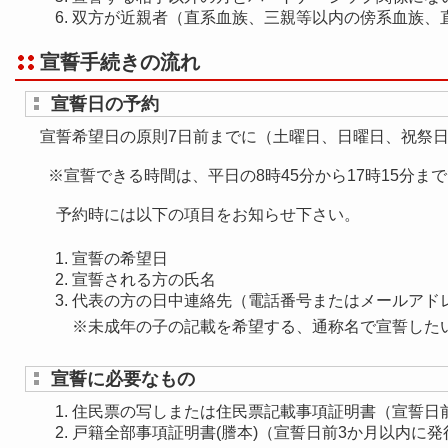
双方が近親者（直系血族、三親等以内の傍系血族、
宣誓手続きの流れ
宣誓日の予約
宣誓希望日の原則7日前までに（土曜日、日曜日、祝祭
※宣誓できる時間は、平日の8時45分から17時15分ま
予約時には以下の項目をお知らせ下さい。
宣誓の希望日
宣誓される方の氏名
代表の方の日中連絡先（電話番号またはメールアド
※未成年の子の記載を希望する、通称名で宣誓したい
宣誓に必要なもの
住民票の写しまたは住民票記載事項証明書（宣誓日
戸籍全部事項証明書(謄本)（宣誓日前3か月以内に