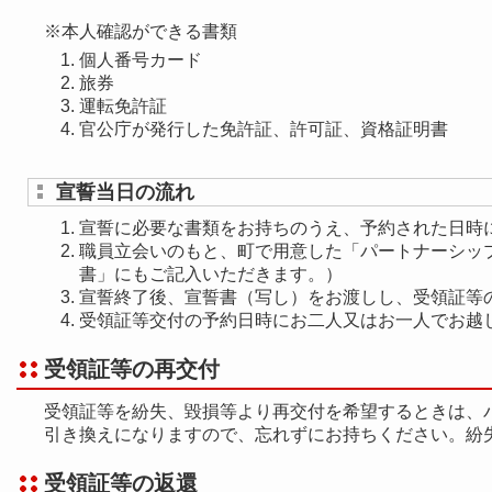
※本人確認ができる書類
個人番号カード
旅券
運転免許証
官公庁が発行した免許証、許可証、資格証明書
宣誓当日の流れ
宣誓に必要な書類をお持ちのうえ、予約された日時
職員立会いのもと、町で用意した「パートナーシッ
書」にもご記入いただきます。）
宣誓終了後、宣誓書（写し）をお渡しし、受領証等
受領証等交付の予約日時にお二人又はお一人でお越
受領証等の再交付
受領証等を紛失、毀損等より再交付を希望するときは、
引き換えになりますので、忘れずにお持ちください。紛
受領証等の返還