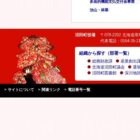
多面的機能支払交付金事業
治山・林業
沼田町役場
〒078-2202 北海
代表電話：0164-35-21
組織から探す（部署一覧）
総務財政課
産業創出
北海道沼田町議会
選
沼田町図書館
深川地区
サイトについて
関連リンク
電話番号一覧