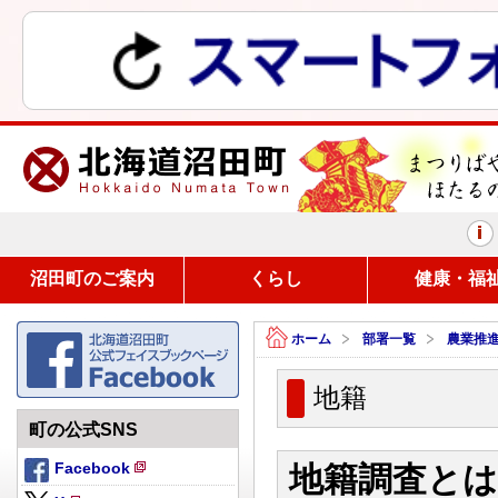
まつりばやしと、ほたるの里
沼田町のご案内
くらし
健康・福
ホーム
部署一覧
農業推
地籍
町の公式SNS
Facebook
地籍調査とは
新