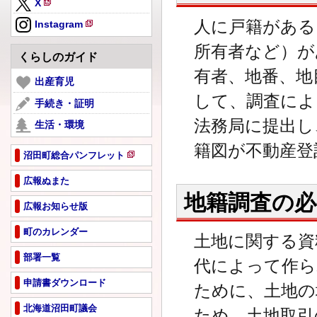
X
規
新
ペ
人に戸籍がある
Instagram
規
新
ー
ペ
所有者など）が
規
ジ
くらしのガイド
ー
ペ
で
有者、地番、地
ジ
ー
出産育児
開
で
ジ
き
して、調査によ
手続き・証明
開
で
ま
き
法務局に提出し
生活・環境
開
す
ま
き
籍図が不動産登
す
ま
沼田町総合パンフレット
新
す
規
広報ぬまた
ペ
地籍調査の必
広報お知らせ版
ー
ジ
町のカレンダー
で
土地に関する資
開
部署一覧
き
代によって作ら
ま
申請書ダウンロード
ために、土地の
す
北海道沼田町議会
ため、土地取引