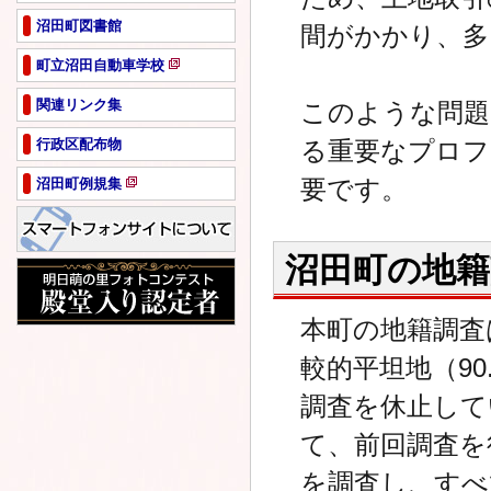
沼田町図書館
間がかかり、多
町立沼田自動車学校
新
規
関連リンク集
このような問題
ペ
行政区配布物
る重要なプロフ
ー
ジ
要です。
沼田町例規集
で
新
開
規
き
ペ
ま
沼田町の地籍
ー
す
ジ
で
本町の地籍調査
開
き
較的平坦地（9
ま
す
調査を休止して
て、前回調査を
を調査し、すべ